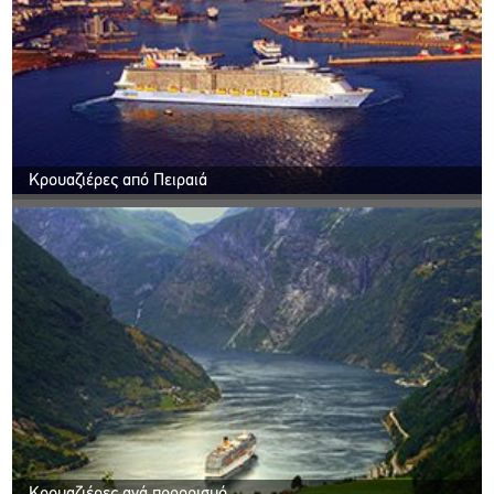
Κρουαζιέρες από Πειραιά
Κρουαζιέρες ανά προορισμό