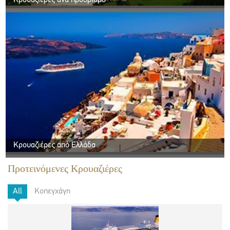
Κρουαζιέρες από Ελλάδα
Προτεινόμενες Κρουαζιέρες
All
Κοπεγχάγη