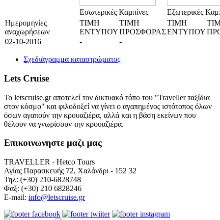
Εσωτερικές Καμπίνες
Εξωτερικές Καμ
Ημερομηνίες
ΤΙΜΗ
ΤΙΜΗ
ΤΙΜΗ
ΤΙ
αναχωρήσεων
ΕΝΤΥΠΟΥ
ΠΡΟΣΦΟΡΑΣ
ΕΝΤΥΠΟΥ
ΠΡ
02-10-2016
-
-
Σχεδιάγραμμα καταστρώματος
Lets Cruise
Το letscruise.gr αποτελεί τον δικτυακό τόπο του "Traveller ταξίδια
στον κόσμο" και φιλοδοξεί να γίνει ο αγαπημένος ιστότοπος όλων
όσων αγαπούν την κρουαζιέρα, αλλά και η βάση εκείνων που
θέλουν να γνωρίσουν την κρουαζιέρα.
Επικοινωνηστε μαζι μας
TRAVELLER - Hetco Tours
Αγίας Παρασκευής 72, Χαλάνδρι - 152 32
Τηλ: (+30) 210-6828748
Φαξ: (+30) 210 6828246
E-mail:
info@letscruise.gr