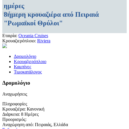
ημέρες
8ήμερη κρουαζιέρα από Πειραιά
Καλέστε μας για τιμή
"Ρωμαϊκοί Θρύλοι"
Εταιρία:
Oceania Cruises
Κρουαζιερόπλοιο:
Riviera
Δρομολόγιο
Κρουαζιερόπλοιο
Καμπίνες
Τιμοκατάλογος
Δρομολόγιο
Αναχωρήσεις
Πληροφορίες
Κρουαζιέρα:
Κανονική
Διάρκεια:
8 Ημέρες
Προορισμός:
Αναχώρηση από:
Πειραιάς, Ελλάδα