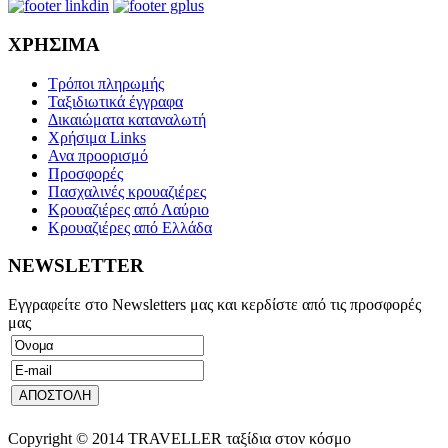
ΧΡΗΣΙΜΑ
Τρόποι πληρωμής
Ταξιδιωτικά έγγραφα
Δικαιώματα καταναλωτή
Χρήσιμα Links
Ανα προορισμό
Προσφορές
Πασχαλινές κρουαζιέρες
Κρουαζιέρες από Λαύριο
Κρουαζιέρες από Ελλάδα
NEWSLETTER
Εγγραφείτε στο Newsletters μας και κερδίστε από τις προσφορές
μας
Copyright © 2014 TRAVELLER ταξίδια στον κόσμο