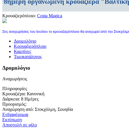
8ήμερη οργανωμένη κρουαζιέρα "Βαλτικ
Καλέστε μας για τιμή
Κρουαζιερόπλοιο:
Costa Magica
Στις αναχωρήσεις του Ιουλίου το κρουαζιερόπλοιο θα αναχωρεί από την Στοκχόλμη
Δρομολόγιο
Κρουαζιερόπλοιο
Καμπίνες
Τιμοκατάλογος
Δρομολόγιο
Αναχωρήσεις
Πληροφορίες
Κρουαζιέρα:
Κανονική
Διάρκεια:
8 Ημέρες
Προορισμός:
Αναχώρηση από:
Στοκχόλμη, Σουηδία
Ενδιαφέρομαι
Εκτύπωση
Αποστολή σε φίλο