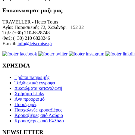
Επικοινωνηστε μαζι μας
TRAVELLER - Hetco Tours
Αγίας Παρασκευής 72, Χαλάνδρι - 152 32
Τηλ: (+30) 210-6828748
Φαξ: (+30) 210 6828246
E-mail:
info@letscruise.gr
ΧΡΗΣΙΜΑ
Τρόποι πληρωμής
Ταξιδιωτικά έγγραφα
Δικαιώματα καταναλωτή
Χρήσιμα Links
Ανα προορισμό
Προσφορές
Πασχαλινές κρουαζιέρες
Κρουαζιέρες από Λαύριο
Κρουαζιέρες από Ελλάδα
NEWSLETTER