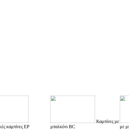
Καμπίνες με
κές καμπίνες EP
μπαλκόνι BC
με μ