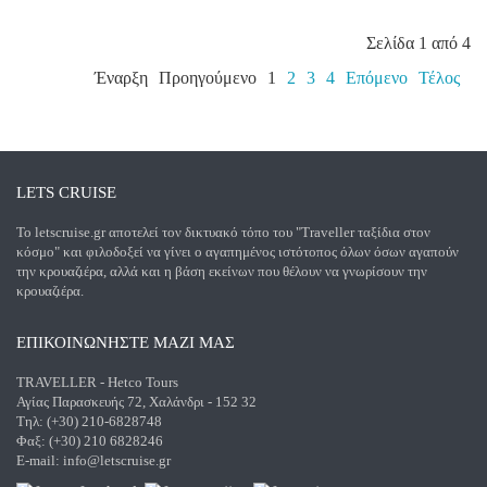
Σελίδα 1 από 4
Έναρξη
Προηγούμενο
1
2
3
4
Επόμενο
Τέλος
LETS CRUISE
Το letscruise.gr αποτελεί τον δικτυακό τόπο του "Traveller ταξίδια στον
κόσμο" και φιλοδοξεί να γίνει ο αγαπημένος ιστότοπος όλων όσων αγαπούν
την κρουαζιέρα, αλλά και η βάση εκείνων που θέλουν να γνωρίσουν την
κρουαζιέρα.
ΕΠΙΚΟΙΝΩΝΗΣΤΕ ΜΑΖΙ ΜΑΣ
TRAVELLER - Hetco Tours
Αγίας Παρασκευής 72, Χαλάνδρι - 152 32
Τηλ: (+30) 210-6828748
Φαξ: (+30) 210 6828246
E-mail:
info@letscruise.gr