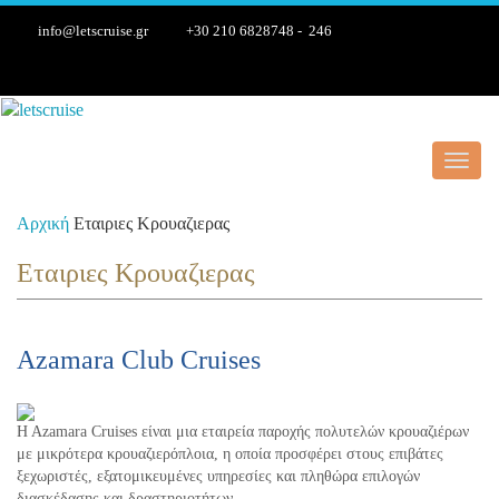
info@letscruise.gr
+30 210 6828748 - 246
Toggl
navig
Αρχική
Εταιριες Κρουαζιερας
Εταιριες Κρουαζιερας
Azamara Club Cruises
H Azamara Cruises είναι μια εταιρεία παροχής πολυτελών κρουαζιέρων
με μικρότερα κρουαζιερόπλοια, η οποία προσφέρει στους επιβάτες
ξεχωριστές, εξατομικευμένες υπηρεσίες και πληθώρα επιλογών
διασκέδασης και δραστηριοτήτων.