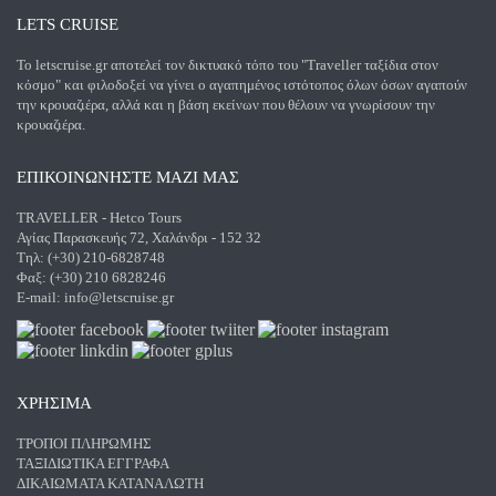
LETS CRUISE
Το letscruise.gr αποτελεί τον δικτυακό τόπο του "Traveller ταξίδια στον
κόσμο" και φιλοδοξεί να γίνει ο αγαπημένος ιστότοπος όλων όσων αγαπούν
την κρουαζιέρα, αλλά και η βάση εκείνων που θέλουν να γνωρίσουν την
κρουαζιέρα.
ΕΠΙΚΟΙΝΩΝΗΣΤΕ ΜΑΖΙ ΜΑΣ
TRAVELLER - Hetco Tours
Αγίας Παρασκευής 72, Χαλάνδρι - 152 32
Τηλ: (+30) 210-6828748
Φαξ: (+30) 210 6828246
E-mail:
info@letscruise.gr
ΧΡΗΣΙΜΑ
ΤΡΌΠΟΙ ΠΛΗΡΩΜΉΣ
ΤΑΞΙΔΙΩΤΙΚΆ ΈΓΓΡΑΦΑ
ΔΙΚΑΙΏΜΑΤΑ ΚΑΤΑΝΑΛΩΤΉ