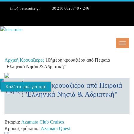
info@letscruise.gr
+30 210 6828748 - 246
Toggl
navig
Αρχική
Κρουαζιέρες
10ήμερη κρουαζιέρα από Πειραιά
"Ελληνικά Νησιά & Αδριατική"
10ήμερη κρουαζιέρα από Πειραιά
10
Καλέστε μας για τιμή
ημέρες
"Ελληνικά Νησιά & Αδριατική"
Εταιρία:
Azamara Club Cruises
Κρουαζιερόπλοιο:
Azamara Quest