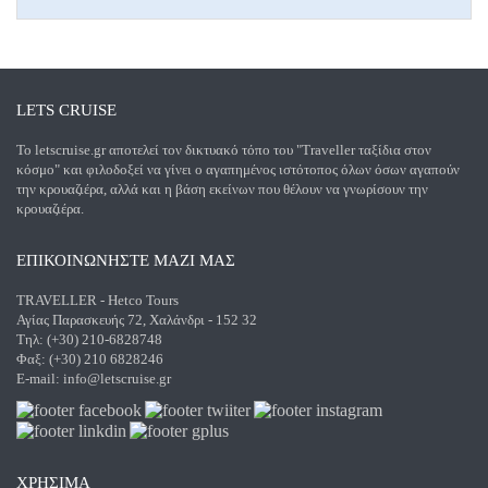
LETS CRUISE
Το letscruise.gr αποτελεί τον δικτυακό τόπο του "Traveller ταξίδια στον
κόσμο" και φιλοδοξεί να γίνει ο αγαπημένος ιστότοπος όλων όσων αγαπούν
την κρουαζιέρα, αλλά και η βάση εκείνων που θέλουν να γνωρίσουν την
κρουαζιέρα.
ΕΠΙΚΟΙΝΩΝΗΣΤΕ ΜΑΖΙ ΜΑΣ
TRAVELLER - Hetco Tours
Αγίας Παρασκευής 72, Χαλάνδρι - 152 32
Τηλ: (+30) 210-6828748
Φαξ: (+30) 210 6828246
E-mail:
info@letscruise.gr
ΧΡΗΣΙΜΑ