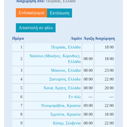
Αναχώρηση από:
Πειραιάς, Ελλάδα
Ενδιαφέρομαι
Εκτύπωση
Αποστολή σε φίλο
Ημέρα
Λιμάνι
Άφιξη
Αναχώρηση
1
Πειραιάς, Ελλάδα
18:00
Ναύπλιο (Μυκήνες, Κόρινθος),
2
08:00
18:00
Ελλάδα
3
Μύκονος, Ελλάδα
08:00
23:00
4
Σαντορίνη, Ελλάδα
08:00
22:00
5
Χανιά, Κρήτη, Ελλάδα
08:00
20:00
6
Εν πλώ
---
---
7
Ντουμπρόβνικ, Κροατία
09:00
22:00
8
Σιμπένικ, Κροατία
08:00
18:00
9
Κόπερ, Σλοβενία
08:00
22:00