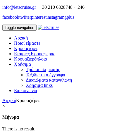
info@letscruise.gr
+30 210 6828748 - 246
facebook
twiiter
pinterest
instagram
gplus
Toggle navigation
Αρχική
Ποιοί είμαστε
Κρουαζιέρες
Εταιριες Κρουαζιερας
Κρουαζιερόπλοια
Χρήσιμα
Τρόποι πληρωμής
Ταξιδιωτικά έγγραφα
Δικαιώματα καταναλωτή
Χρήσιμα links
Επικοινωνία
Αρχική
Κρουαζιέρες
×
Μήνυμα
There is no result.