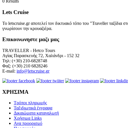
0
Results
Lets Cruise
Το letscruise.gr αποτελεί τον δικτυακό τόπο του "Traveller ταξίδι
γνωρίσουν την κρουαζιέρα.
Επικοινωνηστε μαζι μας
TRAVELLER - Hetco Tours
Αγίας Παρασκευής 72, Χαλάνδρι - 152 32
Τηλ: (+30) 210-6828748
Φαξ: (+30) 210 6828246
E-mail:
info@letscruise.gr
ΧΡΗΣΙΜΑ
Τρόποι πληρωμής
Ταξιδιωτικά έγγραφα
Δικαιώματα καταναλωτή
Χρήσιμα Links
Ανα προορισμό