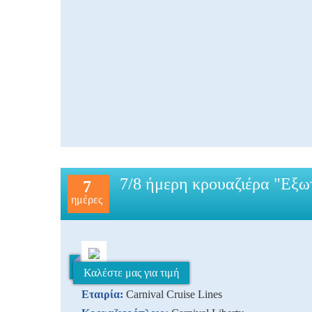
7/8 ήμερη κρουαζιέρα "Εξω
7
ημέρες
Καλέστε μας για τιμή
Εταιρία:
Carnival Cruise Lines