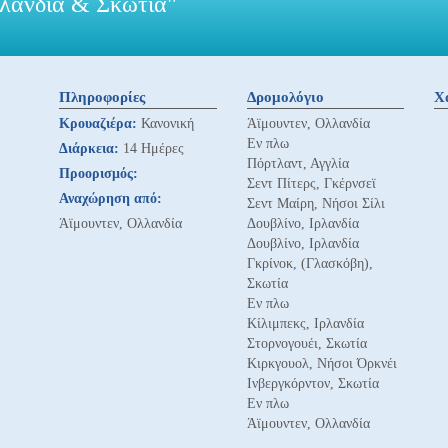
ρλανδία & Σκωτία"
Πληροφορίες
Δρομολόγιο
Χ
Κρουαζιέρα:
Κανονική
Άϊμουντεν, Ολλανδία
Εν πλω
Διάρκεια:
14 Ημέρες
Πόρτλαντ, Αγγλία
Προορισμός:
Σεντ Πίτερς, Γκέρνσεϊ
Αναχώρηση από:
Σεντ Μαίρη, Νήσοι Σίλι
Άϊμουντεν, Ολλανδία
Δουβλίνο, Ιρλανδία
Δουβλίνο, Ιρλανδία
Γκρίνοκ, (Γλασκόβη),
Σκωτία
Εν πλω
Κίλιμπεκς, Ιρλανδία
Στορνογουέι, Σκωτία
Κιρκγουολ, Νήσοι Όρκνέι
Ινβεργκόρντον, Σκωτία
Εν πλω
Άϊμουντεν, Ολλανδία