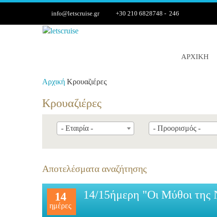
info@letscruise.gr
+30 210 6828748 - 246
ΑΡΧΙΚΉ
Αρχική
Κρουαζιέρες
Κρουαζιέρες
- Εταιρία -
- Προορισμός -
Αποτελέσματα αναζήτησης
14/15ήμερη "Οι Μύθοι της 
14
ημέρες