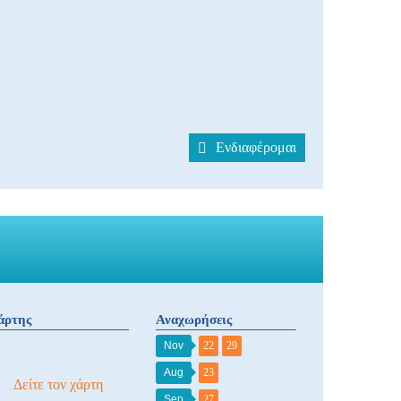
Ενδιαφέρομαι
άρτης
Αναχωρήσεις
Nov
22
29
Aug
23
Δείτε τον χάρτη
Sep
27