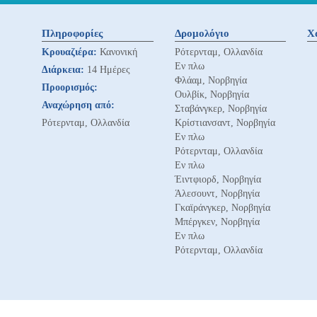
Πληροφορίες
Δρομολόγιο
Χ
Κρουαζιέρα:
Κανονική
Ρότερνταμ, Ολλανδία
Εν πλω
Διάρκεια:
14 Ημέρες
Φλάαμ, Νορβηγία
Προορισμός:
Ουλβίκ, Νορβηγία
Αναχώρηση από:
Σταβάνγκερ, Νορβηγία
Ρότερνταμ, Ολλανδία
Κρίστιανσαντ, Νορβηγία
Εν πλω
Ρότερνταμ, Ολλανδία
Εν πλω
Έιντφιορδ, Νορβηγία
Άλεσουντ, Νορβηγία
Γκαϊράνγκερ, Νορβηγία
Μπέργκεν, Νορβηγία
Εν πλω
Ρότερνταμ, Ολλανδία