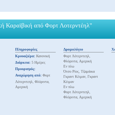
κή Καραϊβική από Φορτ Λοτερντέηλ"
Πληροφορίες
Δρομολόγιο
Χ
Κρουαζιέρα:
Κανονική
Φορτ Λότερντεηλ,
Φλόριντα, Αμερική
Διάρκεια:
5 Ημέρες
Εν πλω
Προορισμός:
Ότσο Ρίος, Τζαμάικα
Αναχώρηση από:
Φορτ
Γκραντ Κέιμαν, Γκραντ
Λότερντεηλ, Φλόριντα,
Κέιμαν
Αμερική
Εν πλω
Φορτ Λότερντεηλ,
Φλόριντα, Αμερική