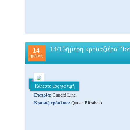
14/15ήμερη κρουαζιέρα "Ισ
14
ημέρες
Καλέστε μας για τιμή
Εταιρία:
Cunard Line
Κρουαζιερόπλοιο:
Queen Elizabeth