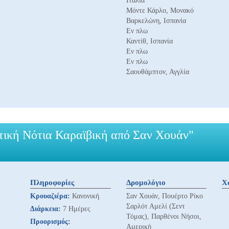
Ιταλία
Μόντε Κάρλο, Μονακό
Βαρκελώνη, Ισπανία
Εν πλω
Καντίθ, Ισπανία
Εν πλω
Εν πλω
Σαουθάμπτον, Αγγλία
τική Νότια Καραϊβική από Σαν Χουάν"
Πληροφορίες
Δρομολόγιο
Χ
Κρουαζιέρα:
Κανονική
Σαν Χουάν, Πουέρτο Ρίκο
Σαρλότ Αμελί (Σεντ
Διάρκεια:
7 Ημέρες
Τόμας), Παρθένοι Νήσοι,
Προορισμός:
Αμερική