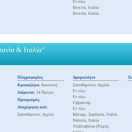
Εν πλω
Βενετία, Ιταλία
Βενετία, Ιταλία
πανία & Ιταλία"
Πληροφορίες
Δρομολόγιο
Χ
Κρουαζιέρα:
Κανονική
Σαουθάμπτον, Αγγλία
Εν πλω
Διάρκεια:
14 Ημέρες
Εν πλω
Προορισμός:
Γιβραλτάρ
Αναχώρηση από:
Εν πλω
Σαουθάμπτον, Αγγλία
Κάλιαρι, Σαρδηνία, Ιταλία
Νάπολη, Ιταλία
Τσιβιταβέκια (Ρώμη),