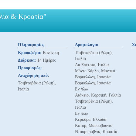
αλία & Κροατία"
Πληροφορίες
Δρομολόγιο
Χ
Κρουαζιέρα:
Κανονική
Τσιβιταβέκια (Ρώμη),
Ιταλία
Διάρκεια:
14 Ημέρες
Λα Σπέτσια, Ιταλία
Προορισμός:
Μόντε Κάρλο, Μονακό
Αναχώρηση από:
Βαρκελώνη, Ισπανία
Τσιβιταβέκια (Ρώμη),
Βαρκελώνη, Ισπανία
Ιταλία
Εν πλω
Αιάκειο, Κορσική, Γαλλία
Τσιβιταβέκια (Ρώμη),
Ιταλία
Εν πλω
Κέρκυρα, Ελλάδα
Κότορ, Μαυροβούνιο
Ντουμπρόβνικ, Κροατία