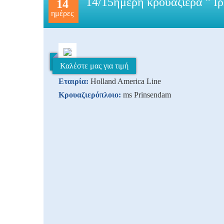
14/15ήμερη κρουαζιέρα " Ι
14
ημέρες
Καλέστε μας για τιμή
Εταιρία:
Holland America Line
Κρουαζιερόπλοιο:
ms Prinsendam