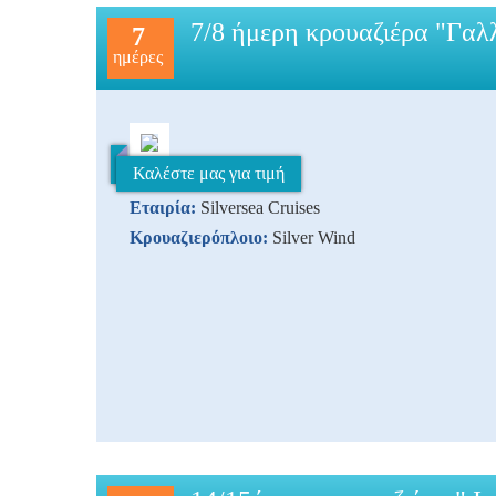
7/8 ήμερη κρουαζιέρα "Γαλλ
7
ημέρες
Καλέστε μας για τιμή
Εταιρία:
Silversea Cruises
Κρουαζιερόπλοιο:
Silver Wind