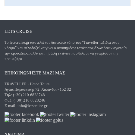
LETS CRUISE
Το letscruise.gr αποτελεί τον δικτυακό τόπο του "Traveller ταξίδια στον
κόσμο" και φιλοδοξεί να γίνει ο αγαπημένος ιστότοπος όλων όσων αγαπούν
την κρουαζιέρα, αλλά και η βάση εκείνων που θέλουν να γνωρίσουν την
κρουαζιέρα.
ΕΠΙΚΟΙΝΩΝΗΣΤΕ ΜΑΖΙ ΜΑΣ
TRAVELLER - Hetco Tours
Αγίας Παρασκευής 72, Χαλάνδρι - 152 32
Τηλ: (+30) 210-6828748
Φαξ: (+30) 210 6828246
E-mail:
info@letscruise.gr
ΧΡΗΣΙΜΑ