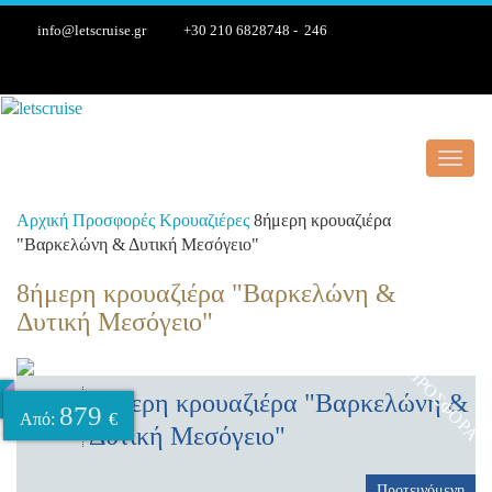
info@letscruise.gr
+30 210 6828748 - 246
Toggl
navig
Αρχική
Προσφορές
Κρουαζιέρες
8ήμερη κρουαζιέρα
"Βαρκελώνη & Δυτική Μεσόγειο"
8ήμερη κρουαζιέρα "Βαρκελώνη &
Δυτική Μεσόγειο"
ΠΡΟΣΦΟΡΆ
8ήμερη κρουαζιέρα "Βαρκελώνη &
8
879
Από:
€
ημέρες
Δυτική Μεσόγειο"
Προτεινόμενη