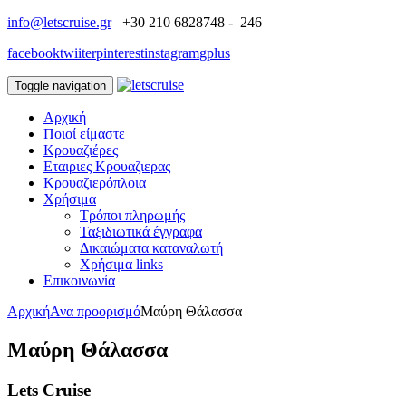
info@letscruise.gr
+30 210 6828748 - 246
facebook
twiiter
pinterest
instagram
gplus
Toggle navigation
Αρχική
Ποιοί είμαστε
Κρουαζιέρες
Εταιριες Κρουαζιερας
Κρουαζιερόπλοια
Χρήσιμα
Τρόποι πληρωμής
Ταξιδιωτικά έγγραφα
Δικαιώματα καταναλωτή
Χρήσιμα links
Επικοινωνία
Αρχική
Ανα προορισμό
Μαύρη Θάλασσα
Μαύρη Θάλασσα
Lets Cruise