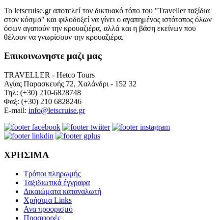
Το letscruise.gr αποτελεί τον δικτυακό τόπο του "Traveller ταξίδια
στον κόσμο" και φιλοδοξεί να γίνει ο αγαπημένος ιστότοπος όλων
όσων αγαπούν την κρουαζιέρα, αλλά και η βάση εκείνων που
θέλουν να γνωρίσουν την κρουαζιέρα.
Επικοινωνηστε μαζι μας
TRAVELLER - Hetco Tours
Αγίας Παρασκευής 72, Χαλάνδρι - 152 32
Τηλ: (+30) 210-6828748
Φαξ: (+30) 210 6828246
E-mail:
info@letscruise.gr
ΧΡΗΣΙΜΑ
Τρόποι πληρωμής
Ταξιδιωτικά έγγραφα
Δικαιώματα καταναλωτή
Χρήσιμα Links
Ανα προορισμό
Προσφορές