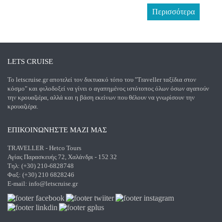
Περισσότερα
LETS CRUISE
Το letscruise.gr αποτελεί τον δικτυακό τόπο του "Traveller ταξίδια στον
κόσμο" και φιλοδοξεί να γίνει ο αγαπημένος ιστότοπος όλων όσων αγαπούν
την κρουαζιέρα, αλλά και η βάση εκείνων που θέλουν να γνωρίσουν την
κρουαζιέρα.
ΕΠΙΚΟΙΝΩΝΗΣΤΕ ΜΑΖΙ ΜΑΣ
TRAVELLER - Hetco Tours
Αγίας Παρασκευής 72, Χαλάνδρι - 152 32
Τηλ: (+30) 210-6828748
Φαξ: (+30) 210 6828246
E-mail:
info@letscruise.gr