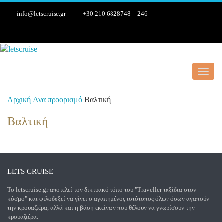
info@letscruise.gr
+30 210 6828748 - 246
Toggl
navig
Αρχική
Ανα προορισμό
Βαλτική
Βαλτική
LETS CRUISE
Το letscruise.gr αποτελεί τον δικτυακό τόπο του "Traveller ταξίδια στον
κόσμο" και φιλοδοξεί να γίνει ο αγαπημένος ιστότοπος όλων όσων αγαπούν
την κρουαζιέρα, αλλά και η βάση εκείνων που θέλουν να γνωρίσουν την
κρουαζιέρα.