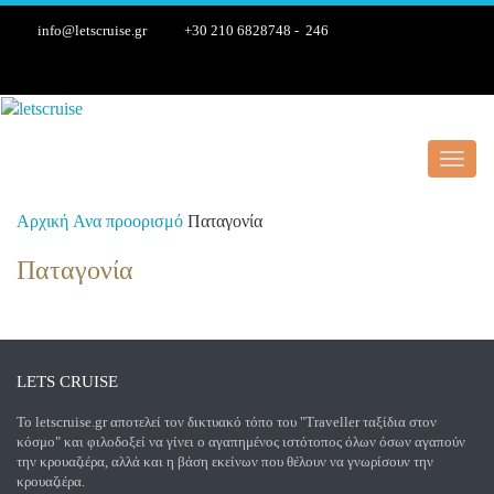
info@letscruise.gr
+30 210 6828748 - 246
Toggl
navig
Αρχική
Ανα προορισμό
Παταγονία
Παταγονία
LETS CRUISE
Το letscruise.gr αποτελεί τον δικτυακό τόπο του "Traveller ταξίδια στον
κόσμο" και φιλοδοξεί να γίνει ο αγαπημένος ιστότοπος όλων όσων αγαπούν
την κρουαζιέρα, αλλά και η βάση εκείνων που θέλουν να γνωρίσουν την
κρουαζιέρα.