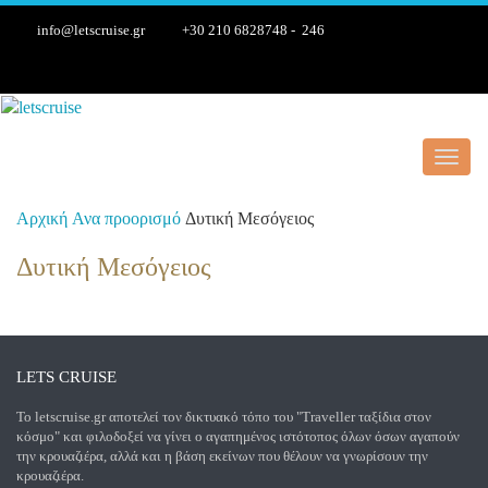
info@letscruise.gr
+30 210 6828748 - 246
Toggl
navig
Αρχική
Ανα προορισμό
Δυτική Μεσόγειος
Δυτική Μεσόγειος
LETS CRUISE
Το letscruise.gr αποτελεί τον δικτυακό τόπο του "Traveller ταξίδια στον
κόσμο" και φιλοδοξεί να γίνει ο αγαπημένος ιστότοπος όλων όσων αγαπούν
την κρουαζιέρα, αλλά και η βάση εκείνων που θέλουν να γνωρίσουν την
κρουαζιέρα.