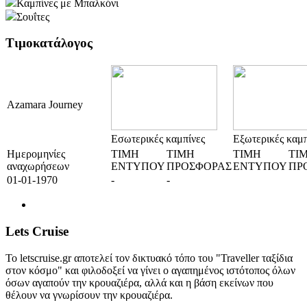
Καμπίνες με Μπαλκόνι
Σουΐτες
Τιμοκατάλογος
Azamara Journey
Εσωτερικές καμπίνες
Εξωτερικές καμπ
Ημερομηνίες
ΤΙΜΗ
ΤΙΜΗ
ΤΙΜΗ
ΤΙ
αναχωρήσεων
ΕΝΤΥΠΟΥ
ΠΡΟΣΦΟΡΑΣ
ΕΝΤΥΠΟΥ
ΠΡ
01-01-1970
-
-
Lets Cruise
Το letscruise.gr αποτελεί τον δικτυακό τόπο του "Traveller ταξίδια
στον κόσμο" και φιλοδοξεί να γίνει ο αγαπημένος ιστότοπος όλων
όσων αγαπούν την κρουαζιέρα, αλλά και η βάση εκείνων που
θέλουν να γνωρίσουν την κρουαζιέρα.