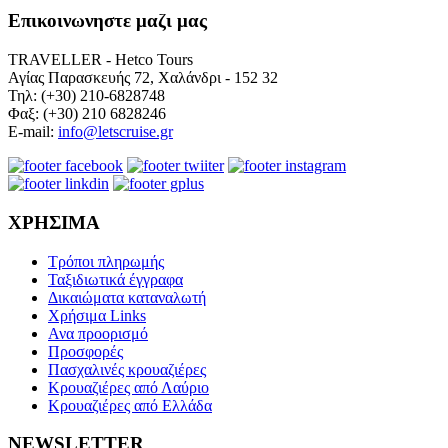
Επικοινωνηστε μαζι μας
TRAVELLER - Hetco Tours
Αγίας Παρασκευής 72, Χαλάνδρι - 152 32
Τηλ: (+30) 210-6828748
Φαξ: (+30) 210 6828246
E-mail:
info@letscruise.gr
ΧΡΗΣΙΜΑ
Τρόποι πληρωμής
Ταξιδιωτικά έγγραφα
Δικαιώματα καταναλωτή
Χρήσιμα Links
Ανα προορισμό
Προσφορές
Πασχαλινές κρουαζιέρες
Κρουαζιέρες από Λαύριο
Κρουαζιέρες από Ελλάδα
NEWSLETTER