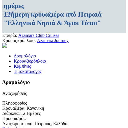
ημέρες
12ήμερη κρουαζιέρα από Πειραιά
Καλέστε μας για τιμή
"Ελληνικά Νησιά & Άγιοι Τόποι"
Εταιρία:
Azamara Club Cruises
Κρουαζιερόπλοιο:
Azamara Journey
Δρομολόγιο
Κρουαζιερόπλοιο
Καμπίνες
Τιμοκατάλογος
Δρομολόγιο
Αναχωρήσεις
Πληροφορίες
Κρουαζιέρα:
Κανονική
Διάρκεια:
12 Ημέρες
Προορισμός:
Αναχώρηση από:
Πειραιάς, Ελλάδα