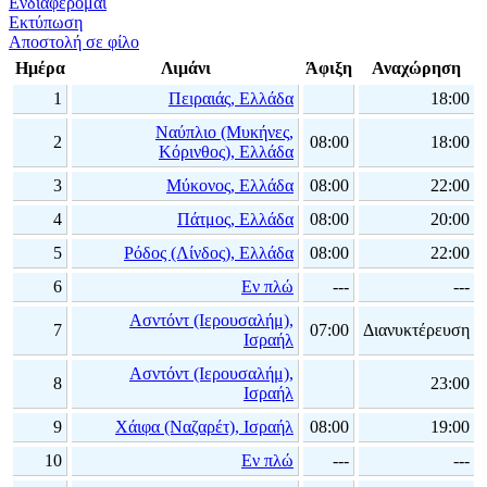
Ενδιαφέρομαι
Εκτύπωση
Αποστολή σε φίλο
Ημέρα
Λιμάνι
Άφιξη
Αναχώρηση
1
Πειραιάς, Ελλάδα
18:00
Ναύπλιο (Μυκήνες,
2
08:00
18:00
Κόρινθος), Ελλάδα
3
Μύκονος, Ελλάδα
08:00
22:00
4
Πάτμος, Ελλάδα
08:00
20:00
5
Ρόδος (Λίνδος), Ελλάδα
08:00
22:00
6
Εν πλώ
---
---
Ασντόντ (Ιερουσαλήμ),
7
07:00
Διανυκτέρευση
Ισραήλ
Ασντόντ (Ιερουσαλήμ),
8
23:00
Ισραήλ
9
Χάιφα (Ναζαρέτ), Ισραήλ
08:00
19:00
10
Εν πλώ
---
---