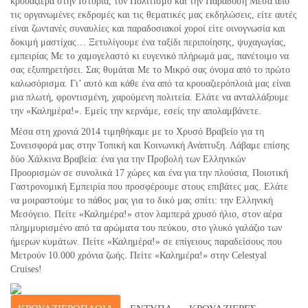
κρουαζιέρα στην Ιστορία, τον Πολιτισμό και την Παράδοση Μέσα από
τις οργανωμένες εκδρομές και τις θεματικές μας εκδηλώσεις, είτε αυτές
είναι ζωντανές συναυλίες και παραδοσιακοί χοροί είτε οινογνωσία και
δοκιμή μαστίχας… Ξετυλίγουμε ένα ταξίδι περιποίησης, ψυχαγωγίας,
εμπειρίας Με το χαμογελαστό κι ευγενικό πλήρωμά μας, πανέτοιμο να
σας εξυπηρετήσει. Σας θυμάται Με το Μικρό σας όνομα από το πρώτο
καλωσόρισμα. Γι’ αυτό και κάθε ένα από τα κρουαζιερόπλοιά μας είναι
μια πλωτή, φροντισμένη, χαρούμενη πολιτεία. Ελάτε να ανταλλάξουμε
την «Καλημέρα!». Εμείς την κερνάμε, εσείς την απολαμβάνετε.
Μέσα στη χρονιά 2014 τιμηθήκαμε με το Χρυσό Βραβείο για τη
Συνεισφορά μας στην Τοπική και Κοινωνική Ανάπτυξη. Λάβαμε επίσης
δύο Χάλκινα Βραβεία: ένα για την Προβολή των Ελληνικών
Προορισμών σε συνολικά 17 χώρες και ένα για την πλούσια, Ποιοτική
Γαστρονομική Εμπειρία που προσφέρουμε στους επιβάτες μας. Ελάτε
να μοιραστούμε το πάθος μας για το δικό μας σπίτι: την Ελληνική
Μεσόγειο. Πείτε «Καλημέρα!» στον λαμπερά χρυσό ήλιο, στον αέρα
πλημμυρισμένο από τα αρώματα του πεύκου, στο γλυκό γαλάζιο των
ήμερων κυμάτων. Πείτε «Καλημέρα!» σε επίγειους παραδείσους που
Μετρούν 10.000 χρόνια ζωής. Πείτε «Καλημέρα!» στην Celestyal
Cruises!