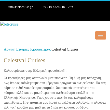
info@letscruise.gr
+30 210 6828748 - 246
Toggl
navig
Αρχική
Εταιριες Κρουαζιερας
Celestyal Cruises
Celestyal Cruises
Καλωσορίσατε στην Ελληνική κρουαζιέρα!!!
Οι κρουαζιέρες μας αποτελούν μια υπόσχεση. Τη δική μας υπόσχεση,
πως θα σας ταξιδέψουμε στα μέρη που πραγματικά ονειρεύεστε. Θα σας
πάμε σε ειδυλλιακούς προορισμούς, ξακουστούς στα πέρατα του
κόσμου, αλλά και σε μικρότερα, πιο ανεξερεύνητα στολίδια της
Ελληνικής Μεσογείου. Υποσχόμαστε πως θα σας καλομάθουμε
επικίνδυνα… Η φημισμένη μας ζεστή κι απλόχερη φιλοξενία, η πλούσια
ελληνική κουζίνα μας μαζί με τα διαλεχτά κρασιά, οι άψογα