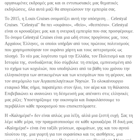
οργανωμένες εκδρομές μας και οι εντυπωσιακές μας θεματικές
εκδηλώσεις, όλα αυτά μαζί θα απογειώσουν την εμπειρία σας.
Το 2015, η Louis Cruises ονοματίζει αυτή την υπόσχεση… Celestyal
Cruises. "Celestyal" θα πει «ουράνιο», «θείο», «θεσπέσιο». Celestyal
είναι οι κρουαζιέρες μας και η ονειρική εμπειρία που σας προσφέρουμε.
Το όνομα Celestyal Cruises είναι μια ωδή στους προγόνους μας, τους
Αρχαίους Έλληνες, οι οποίοι υπήρξαν από τους πρώτους πολιτισμούς
που χρησιμοποίησαν τον ουράνιο χάρτη και τους αστερισμούς ως
πλοηγό. Το νέο μας λογότυπο τιμά την Ελλάδα, τον Πολιτισμό και την
Ιστορία της, συνδυάζοντας δύο σύμβολα: τη σπείρα, εμπνευσμένη από
το σχήμα των κοχυλιών, που υποδηλώνει από τα βάθη του χρόνου την
ελληνικότητα των αντικειμένων και των κτισμάτων που τη φέρουν, και
τον ανεμόμυλο των Αιγαιοπελαγίτικων Νησιών. Το ολοκαίνουργιο
εταιρικό Μας σήμα, παραπέμπει στον ήλιο, τον αέρα και τη θάλασσα.
Επιβεβαιώνει κι ανανεώνει τη δέσμευσή μας απέναντι στις ελληνικές
μας ρίζες: Υποστηρίζουμε την οικονομία και διαφυλάσσουμε το
περιβάλλον κάθε προορισμού που επισκεπτόμαστε.
Η «Καλημέρα!» δεν είναι απλώς μια λέξη, αλλά μια ζεστή ευχή. Σας τη
λέμε κάθε μέρα, την πραγματοποιούμε σε κάθε κρουαζιέρα. Η δική μας
«Καλημέρα!» είναι ένα ταξίδι γεύσεων, αρωμάτων, γης και του αγνού
πλούτου της. μια γιορτή για τον ουρανίσκο και τις αισθήσεις, μια