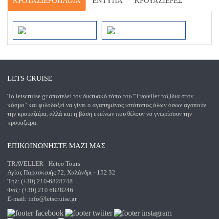
ΚΡΟΥΑΖΙΕΡΌΠΛΟΙΑ
ΈΝΤΥΠΑ
ΚΡΟΥΑΖΙΈΡΕΣ
Celestyal Crystal
Celestyal Olympia
LETS CRUISE
Το letscruise.gr αποτελεί τον δικτυακό τόπο του "Traveller ταξίδια στον
κόσμο" και φιλοδοξεί να γίνει ο αγαπημένος ιστότοπος όλων όσων αγαπούν
την κρουαζιέρα, αλλά και η βάση εκείνων που θέλουν να γνωρίσουν την
κρουαζιέρα.
ΕΠΙΚΟΙΝΩΝΗΣΤΕ ΜΑΖΙ ΜΑΣ
TRAVELLER - Hetco Tours
Αγίας Παρασκευής 72, Χαλάνδρι - 152 32
Τηλ: (+30) 210-6828748
Φαξ: (+30) 210 6828246
E-mail:
info@letscruise.gr