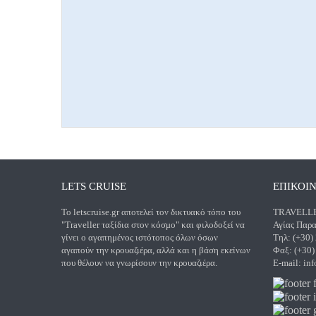
LETS CRUISE
ΕΠΙΚΟΙ
Το letscruise.gr αποτελεί τον δικτυακό τόπο του
TRAVELLER
"Traveller ταξίδια στον κόσμο" και φιλοδοξεί να
Αγίας Παρα
γίνει ο αγαπημένος ιστότοπος όλων όσων
Τηλ: (+30)
αγαπούν την κρουαζιέρα, αλλά και η βάση εκείνων
Φαξ: (+30
που θέλουν να γνωρίσουν την κρουαζιέρα.
E-mail:
inf