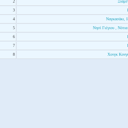
2
Ξιαμέ
3
4
Ναγκασάκι, 
5
Νησί Γιέγιου , Νότι
6
7
8
Χονγκ Κονγκ