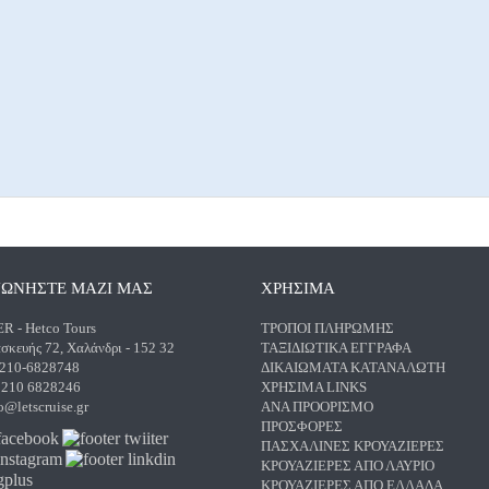
ΝΩΝΗΣΤΕ ΜΑΖΙ ΜΑΣ
ΧΡΗΣΙΜΑ
 - Hetco Tours
ΤΡΌΠΟΙ ΠΛΗΡΩΜΉΣ
σκευής 72, Χαλάνδρι - 152 32
ΤΑΞΙΔΙΩΤΙΚΆ ΈΓΓΡΑΦΑ
 210-6828748
ΔΙΚΑΙΏΜΑΤΑ ΚΑΤΑΝΑΛΩΤΉ
) 210 6828246
ΧΡΉΣΙΜΑ LINKS
o@letscruise.gr
ΑΝΑ ΠΡΟΟΡΙΣΜΌ
ΠΡΟΣΦΟΡΈΣ
ΠΑΣΧΑΛΙΝΈΣ ΚΡΟΥΑΖΙΈΡΕΣ
ΚΡΟΥΑΖΙΈΡΕΣ ΑΠΌ ΛΑΎΡΙΟ
ΚΡΟΥΑΖΙΈΡΕΣ ΑΠΌ ΕΛΛΆΔΑ