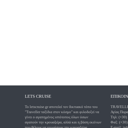
LETS CRUISE
ΕΠΙΚΟΙ
Το letscruise.gr αποτελεί τον δικτυακό τόπο του
TRAVELLER
"Traveller ταξίδια στον κόσμο" και φιλοδοξεί να
Αγίας Παρα
γίνει ο αγαπημένος ιστότοπος όλων όσων
Τηλ: (+30)
αγαπούν την κρουαζιέρα, αλλά και η βάση εκείνων
Φαξ: (+30
που θέλουν να γνωρίσουν την κρουαζιέρα.
E-mail:
inf