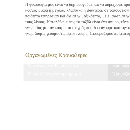
Η φιλοσοφία μας είναι να δημιουργούμε και να παρέχουμε πρ
κόσμο, μικρά ή μεγάλα, κλασσικά ή ιδιαίτερα, σε τόπους κον
ποιότητα υπηρεσιών και όχι στην μαζικότητα, με έμφαση στην π
τους λίγους. Καταλάβαμε πως το ταξίδι είναι ένα όνειρο, είναι
γνωριμίας με τον κόσμο, οι στιγμές που ξεφεύγουμε από την 
γνωρίζουμε, γευόμαστε, εξερευνούμε, ξεκουραζόμαστε, ξεφεύ
Οργανωμένες Κρουαζιέρες
Οργανωμένες Κρουαζιέρες
Κρουαζιέ
Κρουαζιέρες ανά προορισμό
Κρουαζιέ