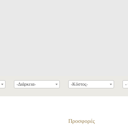
-Διάρκεια-
-Κόστος-
-
Προσφορές