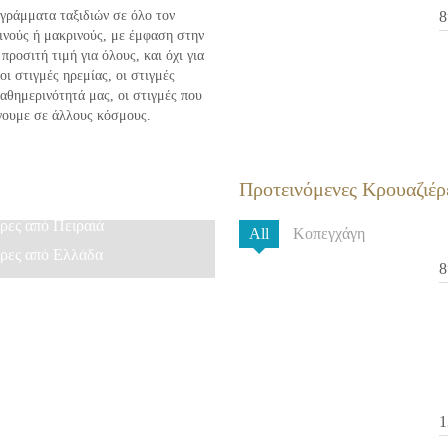
ΠΡΟΣΦΟΡΑ
ογράμματα ταξιδιών σε όλο τον
8
τινούς ή μακρινούς, με έμφαση στην
ροσιτή τιμή για όλους, και όχι για
 οι στιγμές ηρεμίας, οι στιγμές
καθημερινότητά μας, οι στιγμές που
γουμε σε άλλους κόσμους.
Προτεινόμενες Κρουαζιέρ
ρες από Πειραιά
All
Κοπεγχάγη
ρες από Ελλάδα
8
1