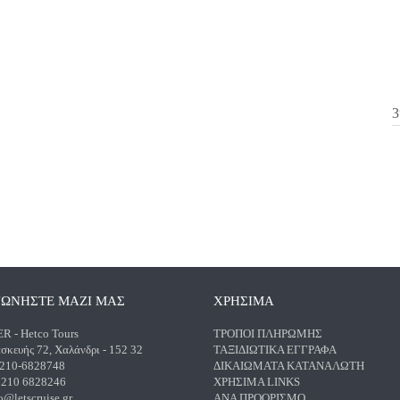
3
ΝΩΝΗΣΤΕ ΜΑΖΙ ΜΑΣ
ΧΡΗΣΙΜΑ
 - Hetco Tours
ΤΡΌΠΟΙ ΠΛΗΡΩΜΉΣ
σκευής 72, Χαλάνδρι - 152 32
ΤΑΞΙΔΙΩΤΙΚΆ ΈΓΓΡΑΦΑ
 210-6828748
ΔΙΚΑΙΏΜΑΤΑ ΚΑΤΑΝΑΛΩΤΉ
) 210 6828246
ΧΡΉΣΙΜΑ LINKS
o@letscruise.gr
ΑΝΑ ΠΡΟΟΡΙΣΜΌ