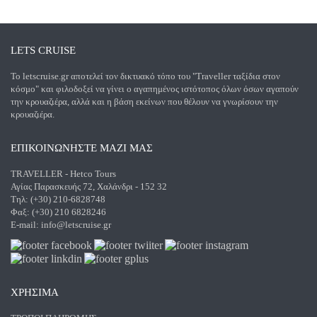
LETS CRUISE
Το letscruise.gr αποτελεί τον δικτυακό τόπο του "Traveller ταξίδια στον
κόσμο" και φιλοδοξεί να γίνει ο αγαπημένος ιστότοπος όλων όσων αγαπούν
την κρουαζιέρα, αλλά και η βάση εκείνων που θέλουν να γνωρίσουν την
κρουαζιέρα.
ΕΠΙΚΟΙΝΩΝΗΣΤΕ ΜΑΖΙ ΜΑΣ
TRAVELLER - Hetco Tours
Αγίας Παρασκευής 72, Χαλάνδρι - 152 32
Τηλ: (+30) 210-6828748
Φαξ: (+30) 210 6828246
E-mail:
info@letscruise.gr
ΧΡΗΣΙΜΑ