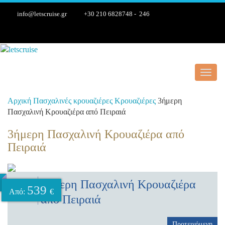
info@letscruise.gr
+30 210 6828748 - 246
Toggl
navig
Αρχική
Πασχαλινές κρουαζιέρες
Κρουαζιέρες
3ήμερη
Πασχαλινή Κρουαζιέρα από Πειραιά
3ήμερη Πασχαλινή Κρουαζιέρα από
Πειραιά
3ήμερη Πασχαλινή Κρουαζιέρα
3
539
Από:
€
ημέρες
από Πειραιά
Προτεινόμενη