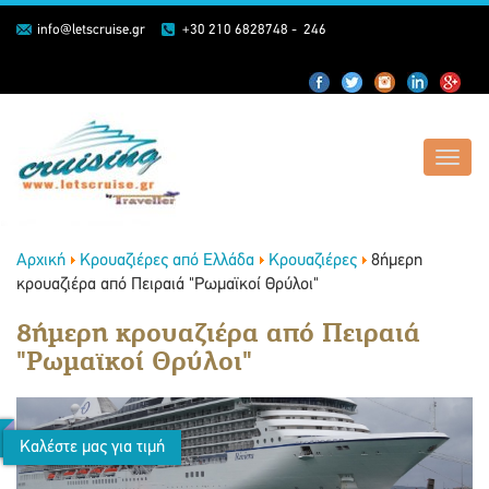
info@letscruise.gr
+30 210 6828748 - 246
Toggl
navig
Αρχική
Κρουαζιέρες από Ελλάδα
Κρουαζιέρες
8ήμερη
κρουαζιέρα από Πειραιά "Ρωμαϊκοί Θρύλοι"
8ήμερη κρουαζιέρα από Πειραιά
"Ρωμαϊκοί Θρύλοι"
Καλέστε μας για τιμή