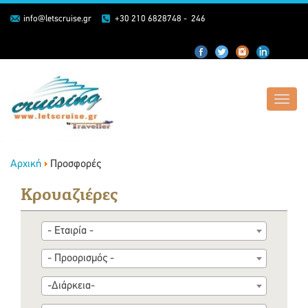
info@letscruise.gr
+30 210 6828748 - 246
Toggl
navig
Αρχική
Προσφορές
Κρουαζιέρες
- Εταιρία -
- Προορισμός -
-Διάρκεια-