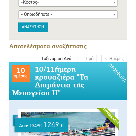
-Κόστος-
- Οποιοδήποτε -
ΑΝΑΖΗΤΗΣΗ
Αποτελέσματα αναζήτησης
Ταξινόμιση Ανά:
Τιμή
Ημέρες
ΠΡΟΣΦΟΡΆ
10/11ήμερη
10
κρουαζιέρα "Τα
ημέρες
Διαμάντια της
Μεσογείου ΙΙ"
ΠΡΟΤΕΙΝΌΜΕΝΗ
1249
Από:
1349€
€