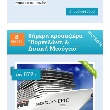
Ρώμης και του Τουλόν*
Ενδιαφέρομαι
ΠΡΟΣΦΟΡΆ
8ήμερη κρουαζιέρα
8
"Βαρκελώνη &
ημέρες
Δυτική Μεσόγειο"
ΠΡΟΤΕΙΝΌΜΕΝΗ
879
Από:
€