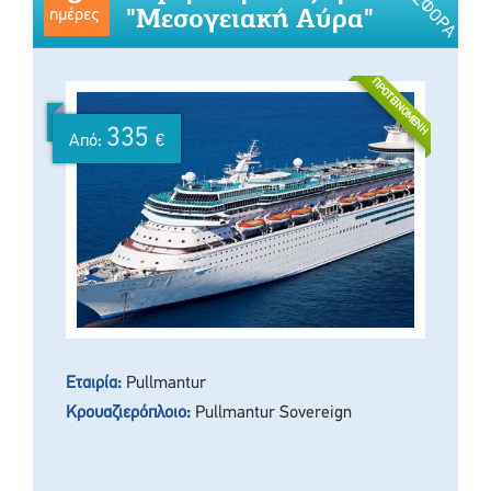
ΠΡΟΣΦΟΡΆ
"Μεσογειακή Αύρα"
ημέρες
ΠΡΟΤΕΙΝΌΜΕΝΗ
335
Από:
€
Εταιρία:
Pullmantur
Κρουαζιερόπλοιο:
Pullmantur Sovereign