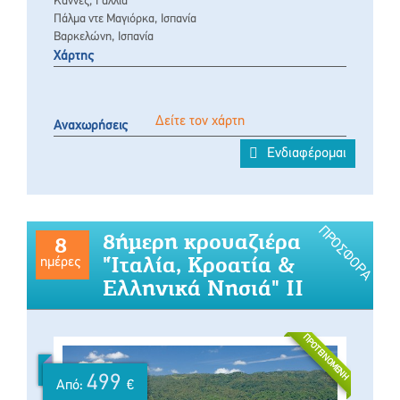
Κάννες, Γαλλία
Πάλμα ντε Μαγιόρκα, Ισπανία
Βαρκελώνη, Ισπανία
Χάρτης
Δείτε τον χάρτη
Αναχωρήσεις
Ενδιαφέρομαι
ΠΡΟΣΦΟΡΆ
8ήμερη κρουαζιέρα
8
"Ίταλία, Κροατία &
ημέρες
Ελληνικά Νησιά" II
ΠΡΟΤΕΙΝΌΜΕΝΗ
499
Από:
€