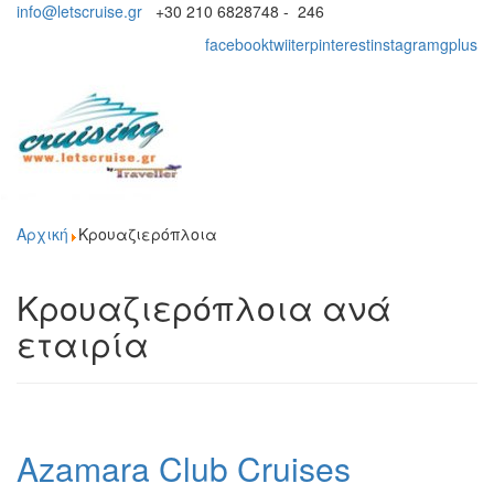
info@letscruise.gr
+30 210 6828748 - 246
facebook
twiiter
pinterest
instagram
gplus
Toggl
naviga
Αρχική
Κρουαζιερόπλοια
Κρουαζιερόπλοια ανά
εταιρία
Azamara Club Cruises