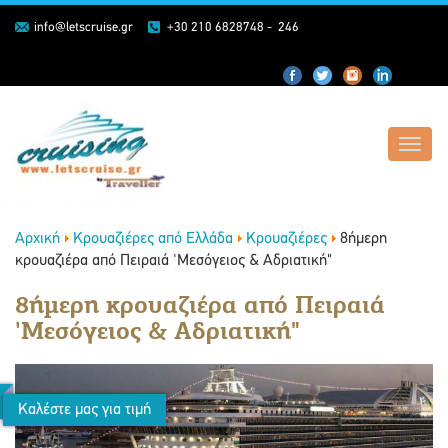
info@letscruise.gr
+30 210 6828748 - 246
Toggl
navig
Αρχική
Κρουαζιέρες από Ελλάδα
Κρουαζιέρες
8ήμερη
κρουαζιέρα από Πειραιά 'Μεσόγειος & Αδριατική"
8ήμερη κρουαζιέρα από Πειραιά
'Μεσόγειος & Αδριατική"
Καλέστε μας για τιμή