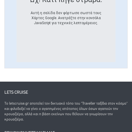
Αυτή η σελίδα δεν φόρτωσε σωστά τους
Χάρτες Google. Ανατρέξτε στην κονσόλα
JavaScript για τεχνικές λεπτομέρειες.
LETS CRUISE
Το letscruise.gr αποτελεί τον δικτυακό τόπο του "Traveller ταξίδια στον κόσμο"
και φιλοδοξεί να γίνει ο αγαπημένος ιστότοπος όλων όσων αγαπούν την
κρουαζιέρα, αλλά και η βάση εκείνων που θέλουν να γνωρίσουν την
κρουαζιέρα.