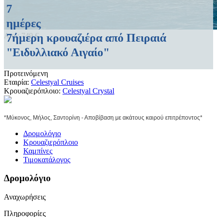
7
ημέρες
7ήμερη κρουαζιέρα από Πειραιά
Από:
749
€
"Ειδυλλιακό Αιγαίο"
Προτεινόμενη
Εταιρία:
Celestyal Cruises
Κρουαζιερόπλοιο:
Celestyal Crystal
*Μύκονος, Μήλος, Σαντορίνη - Αποβίβαση με ακάτους καιρού επιτρέποντος*
Δρομολόγιο
Κρουαζιερόπλοιο
Καμπίνες
Τιμοκατάλογος
Δρομολόγιο
Αναχωρήσεις
Πληροφορίες