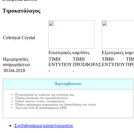
Τιμοκατάλογος
Celestyal Crystal
Εσωτερικές καμπίνες
Εξωτερικές καμπ
Ημερομηνίες
ΤΙΜΗ
ΤΙΜΗ
ΤΙΜΗ
ΤΙ
αναχωρήσεων
ΕΝΤΥΠΟΥ
ΠΡΟΣΦΟΡΑΣ
ΕΝΤΥΠΟΥ
ΠΡ
30-04-2018
-
-
Περιλαμβάνονται
Η κρουαζιέρα σε καμπίνα της επιλογής σας
Πλήρης διατροφή στο κρουαζιερόπλοιο
Ειδικό πακέτο ποτών / αναψυκτικών
Πλήρες πρόγραμμα ψυχαγωγίας και διασκέδασης στο πλοίο
Λιμενικά τέλη & φιλοδωρήματα 289€
Σχεδιάγραμμα καταστρώματος