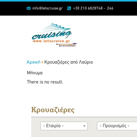
info@letscruise.gr
+30 210 6828748 - 246
Αρχική
Κρουαζιέρες από Λαύριο
Μήνυμα
There is no result.
Κρουαζιέρες
- Εταιρία -
- Προορισμός -