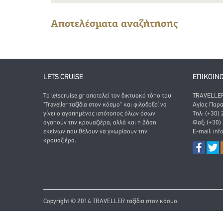
Αποτελέσματα αναζήτησης
LETS CRUISE
ΕΠΙΚΟΙΝ
Το letscruise.gr αποτελεί τον δικτυακό τόπο του
TRAVELLER 
"Traveller ταξίδια στον κόσμο" και φιλοδοξεί να
Αγίας Παρα
γίνει ο αγαπημένος ιστότοπος όλων όσων
Τηλ: (+30)
αγαπούν την κρουαζιέρα, αλλά και η βάση
Φαξ: (+30)
εκείνων που θέλουν να γνωρίσουν την
E-mail:
inf
κρουαζιέρα.
Copyright © 2014 TRAVELLER ταξίδια στον κόσμο