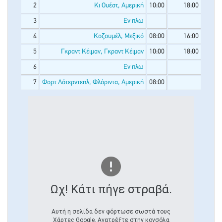
2
Κι Ουέστ, Αμερική
10:00
18:00
3
Εν πλω
4
Κοζουμέλ, Μεξικό
08:00
16:00
5
Γκραντ Κέιμαν, Γκραντ Κέιμαν
10:00
18:00
6
Εν πλω
7
Φορτ Λότερντεηλ, Φλόριντα, Αμερική
08:00
Ωχ! Κάτι πήγε στραβά.
Αυτή η σελίδα δεν φόρτωσε σωστά τους
Χάρτες Google. Ανατρέξτε στην κονσόλα