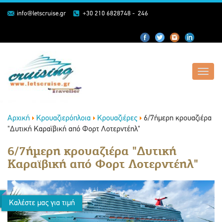
info@letscruise.gr
+30 210 6828748 - 246
Toggl
navig
Αρχική
Κρουαζιερόπλοια
Κρουαζιέρες
6/7ήμερη κρουαζιέρα
"Δυτική Καραϊβική από Φορτ Λοτερντέηλ"
6/7ήμερη κρουαζιέρα "Δυτική
Καραϊβική από Φορτ Λοτερντέηλ"
Καλέστε μας για τιμή