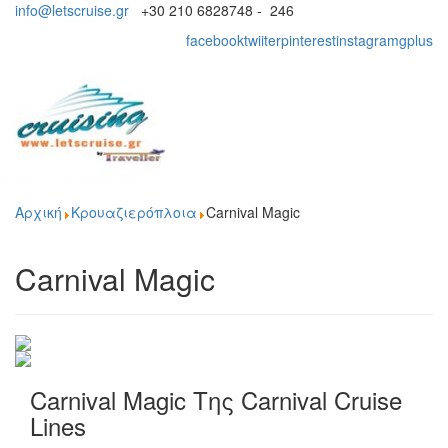
info@letscruise.gr
+30 210 6828748 - 246
facebook
twiiter
pinterest
instagram
gplus
Toggl
naviga
Αρχική
Κρουαζιερόπλοια
Carnival Magic
Carnival Magic
Carnival Magic Της Carnival Cruise
Lines