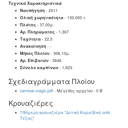
Τεχνικά Χαρακτηριστικά
Ναυπήγηση
- 2011
Ολική χωρητικότητα
- 130,000 τ.
Πλάτος
- 37,00μ.
Αρ. Πληρώματος
- 1,367
Ταχύτητα
- 22,5
Ανακαίνηση
- -
Μήκος Πλοίου
- 306,10μ.
Αρ. Επιβατών
- 3646
Σύνολο καμπίνων
- 1,823
Σχεδιαγράμματα Πλοίου
carnival-magic.pdf
- Μέγεθος αρχείου : 0 B
Κρουαζιέρες
7/8ήμερη κρουαζιέρα "Δυτική Καραϊβική από
Τέξας"