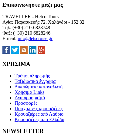
Επικοινωνηστε μαζι μας
TRAVELLER - Hetco Tours
Αγίας Παρασκευής 72, Χαλάνδρι - 152 32
Τηλ: (+30) 210-6828748
Φαξ: (+30) 210 6828246
E-mail:
info@letscruise.gr
ΧΡΗΣΙΜΑ
Τρόποι πληρωμής
Ταξιδιωτικά έγγραφα
Δικαιώματα καταναλωτή
Χρήσιμα Links
Ανα προορισμό
Προσφορές
Πασχαλινές κρουαζιέρες
Κρουαζιέρες από Λαύριο
Κρουαζιέρες από Ελλάδα
NEWSLETTER