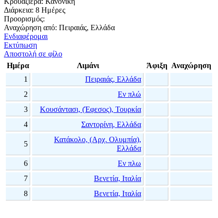
Κρουαζιέρα:
Κανονική
Διάρκεια:
8 Ημέρες
Προορισμός:
Αναχώρηση από:
Πειραιάς, Ελλάδα
Ενδιαφέρομαι
Εκτύπωση
Αποστολή σε φίλο
Ημέρα
Λιμάνι
Άφιξη
Αναχώρηση
1
Πειραιάς, Ελλάδα
2
Εν πλώ
3
Κουσάντασι, (Έφεσος), Τουρκία
4
Σαντορίνη, Ελλάδα
Κατάκολο, (Αρχ. Ολυμπία),
5
Ελλάδα
6
Εν πλω
7
Βενετία, Ιταλία
8
Βενετία, Ιταλία