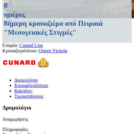
8
ημέρες
8ήμερη κρουαζιέρα από Πειραιά
Καλέστε μας για τιμή
"Μεσογειακές Στιγμές"
Εταιρία:
Cunard Line
Κρουαζιερόπλοιο:
Queen Victoria
Δρομολόγιο
Κρουαζιερόπλοιο
Καμπίνες
Τιμοκατάλογος
Δρομολόγιο
Αναχωρήσεις
Πληροφορίες