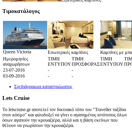
Τιμοκατάλογος
Queen Victoria
Εσωτερικές καμπίνες
Καμπίνες με μπα
Ημερομηνίες
ΤΙΜΗ
ΤΙΜΗ
ΤΙΜΗ
ΤΙ
αναχωρήσεων
ΕΝΤΥΠΟΥ
ΠΡΟΣΦΟΡΑΣ
ΕΝΤΥΠΟΥ
ΠΡ
23-07-2016
-
-
03-09-2016
-
-
Σχεδιάγραμμα καταστρώματος
Lets Cruise
Το letscruise.gr αποτελεί τον δικτυακό τόπο του "Traveller ταξίδια
στον κόσμο" και φιλοδοξεί να γίνει ο αγαπημένος ιστότοπος όλων
όσων αγαπούν την κρουαζιέρα, αλλά και η βάση εκείνων που
θέλουν να γνωρίσουν την κρουαζιέρα.