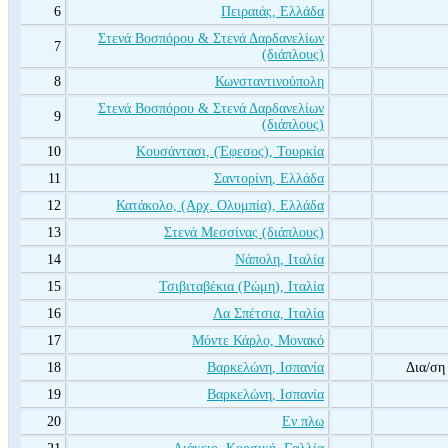
6
Πειραιάς, Ελλάδα
Στενά Βοσπόρου & Στενά Δαρδανελίων
7
(διάπλους)
8
Κωνσταντινούπολη
Στενά Βοσπόρου & Στενά Δαρδανελίων
9
(διάπλους)
10
Κουσάντασι, (Έφεσος), Τουρκία
11
Σαντορίνη, Ελλάδα
12
Κατάκολο, (Αρχ. Ολυμπία), Ελλάδα
13
Στενά Μεσσίνας (διάπλους)
14
Νάπολη, Ιταλία
15
Τσιβιταβέκια (Ρώμη), Ιταλία
16
Λα Σπέτσια, Ιταλία
17
Μόντε Κάρλο, Μονακό
18
Βαρκελώνη, Ισπανία
Δια/ση
19
Βαρκελώνη, Ισπανία
20
Εν πλω