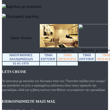
Καμπίνες με μπαλκόνι
Εξωτερικές καμπίνες
Queen Victoria
Εσωτερικές καμπίνες
Καμπίνες με μπαλκό
ΗΜΕΡΟΜΗΝΊΕΣ
ΤΙΜΗ
ΤΙΜΗ
ΤΙΜΗ
ΤΙΜΗ
ΑΝΑΧΩΡΉΣΕΩΝ
ΕΝΤΥΠΟΥ
ΠΡΟΣΦΟΡΑΣ
ΕΝΤΥΠΟΥ
ΠΡΟΣΦΟ
01-01-1970
-
-
LETS CRUISE
Το letscruise.gr αποτελεί τον δικτυακό τόπο του "Traveller ταξίδια στον κόσμο"
και φιλοδοξεί να γίνει ο αγαπημένος ιστότοπος όλων όσων αγαπούν την
κρουαζιέρα, αλλά και η βάση εκείνων που θέλουν να γνωρίσουν την κρουαζιέρα.
ΕΠΙΚΟΙΝΩΝΗΣΤΕ ΜΑΖΙ ΜΑΣ