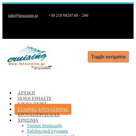
info@letscruise.gr
+30 210 6828748 - 246
Toggle navigation
ΑΡΧΙΚΉ
ΠΟΙΟΊ ΕΊΜΑΣΤΕ
ΚΡΟΥΑΖΙΈΡΕΣ
ΕΤΑΙΡΙΕΣ ΚΡΟΥΑΖΙΕΡΑΣ
ΚΡΟΥΑΖΙΕΡΌΠΛΟΙΑ
ΧΡΉΣΙΜΑ
Τρόποι πληρωμής
Ταξιδιωτικά έγγραφα