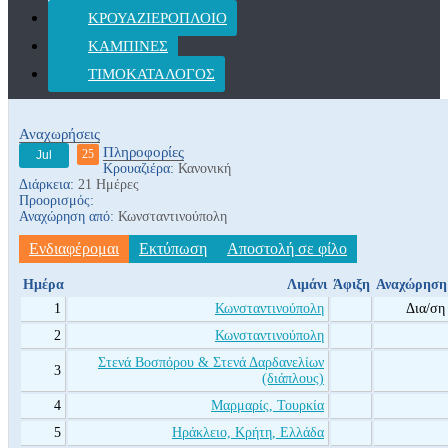
ΚΡΟΥΑΖΙΕΡΌΠΛΟΙΟ
ΚΑΜΠΊΝΕΣ
ΤΙΜΟΚΑΤΆΛΟΓΟΣ
Αναχωρήσεις
Πληροφορίες
25
Jul
Κρουαζιέρα:
Κανονική
Διάρκεια:
21 Ημέρες
Προορισμός:
Αναχώρηση από:
Κωνσταντινούπολη
Ενδιαφέρομαι
Εκτύπωση
Αποστολή σε φίλο
Ημέρα
Λιμάνι
Άφιξη
Αναχώρηση
1
Κωνσταντινούπολη
Δια/ση
2
Κωνσταντινούπολη
Στενά Βοσπόρου & Στενά Δαρδανελίων
3
(διάπλους)
4
Μαρμαρίς, Τουρκία
5
Ηράκλειο, Κρήτη, Ελλάδα