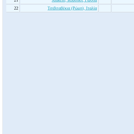
21
Αιάκειο, Κορσική, Γαλλία
22
Τσιβιταβέκια (Ρώμη), Ιταλία