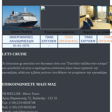
Queen Victoria
Εσωτερικές καμπίνες
Καμπίνες με μπαλκό
ΗΜΕΡΟΜΗΝΊΕΣ
ΤΙΜΗ
ΤΙΜΗ
ΤΙΜΗ
ΤΙΜΗ
ΑΝΑΧΩΡΉΣΕΩΝ
ΕΝΤΥΠΟΥ
ΠΡΟΣΦΟΡΑΣ
ΕΝΤΥΠΟΥ
ΠΡΟΣΦΟ
01-01-1970
-
-
LETS CRUISE
Το letscruise.gr αποτελεί τον δικτυακό τόπο του "Traveller ταξίδια στον κόσμο"
και φιλοδοξεί να γίνει ο αγαπημένος ιστότοπος όλων όσων αγαπούν την
κρουαζιέρα, αλλά και η βάση εκείνων που θέλουν να γνωρίσουν την κρουαζιέρα.
ΕΠΙΚΟΙΝΩΝΗΣΤΕ ΜΑΖΙ ΜΑΣ
TRAVELLER - Hetco Tours
Αγίας Παρασκευής 72, Χαλάνδρι - 152 32
Τηλ: (+30) 210-6828748
Φαξ: (+30) 210 6828246
E-mail:
info@letscruise.gr