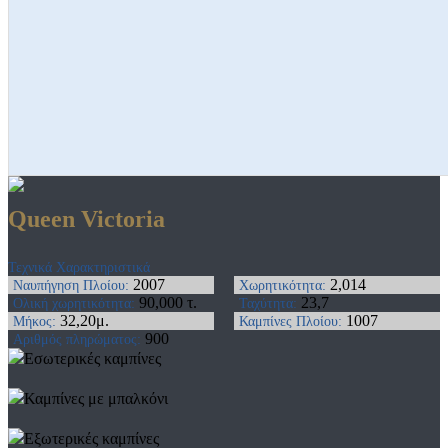
Queen Victoria
Τεχνικά Χαρακτηριστικά
2007
2,014
Ναυπήγηση Πλοίου:
Χωρητικότητα:
90,000 τ.
23,7
Ολική χωρητικότητα:
Ταχύτητα:
32,20μ.
1007
Μήκος:
Καμπίνες Πλοίου:
900
Αριθμός πληρώματος:
Εσωτερικές καμπίνες
Καμπίνες με μπαλκόνι
Εξωτερικές καμπίνες