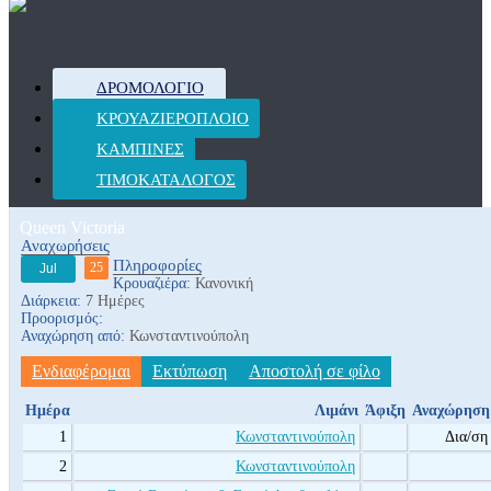
ΔΡΟΜΟΛΌΓΙΟ
ΚΡΟΥΑΖΙΕΡΌΠΛΟΙΟ
ΚΑΜΠΊΝΕΣ
ΤΙΜΟΚΑΤΆΛΟΓΟΣ
Queen Victoria
Αναχωρήσεις
Πληροφορίες
25
Jul
Κρουαζιέρα:
Κανονική
Διάρκεια:
7 Ημέρες
Προορισμός:
Αναχώρηση από:
Κωνσταντινούπολη
Ενδιαφέρομαι
Εκτύπωση
Αποστολή σε φίλο
Ημέρα
Λιμάνι
Άφιξη
Αναχώρηση
1
Κωνσταντινούπολη
Δια/ση
2
Κωνσταντινούπολη