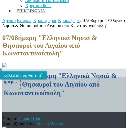
Δικαιώματα καταναλωτή
Χρήσιμα links
ΕΠΙΚΟΙΝΩΝΊΑ
Αρχική
Εταιριες Κρουαζιερας
Κρουαζιέρες
07/08ήμερη "Ελληνικά
Νησιά & Θησαυροί του Αιγαίου από Κωνσταντινούπολη"
07/08ήμερη "Ελληνικά Νησιά &
Θησαυροί του Αιγαίου από
Κωνσταντινούπολη"
07/08ήμερη "Ελληνικά Νησιά &
7
Καλέστε μας για τιμή
ημέρες
Θησαυροί του Αιγαίου από
Κωνσταντινούπολη"
Εταιρία:
Cunard Line
Κρουαζιερόπλοιο:
Queen Victoria