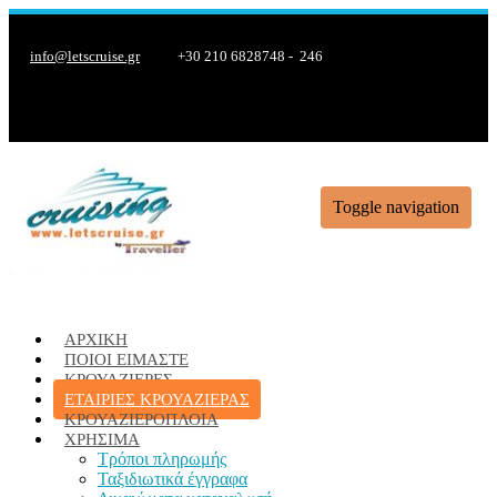
info@letscruise.gr
+30 210 6828748 - 246
Toggle navigation
ΑΡΧΙΚΉ
ΠΟΙΟΊ ΕΊΜΑΣΤΕ
ΚΡΟΥΑΖΙΈΡΕΣ
ΕΤΑΙΡΙΕΣ ΚΡΟΥΑΖΙΕΡΑΣ
ΚΡΟΥΑΖΙΕΡΌΠΛΟΙΑ
ΧΡΉΣΙΜΑ
Τρόποι πληρωμής
Ταξιδιωτικά έγγραφα