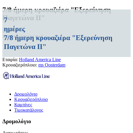
7/8 ήμερη κρουαζιέρα "Εξερεύνηση
Παγετώνα II"
7
ημέρες
7/8 ήμερη κρουαζιέρα "Εξερεύνηση
Καλέστε μας για τιμή
Παγετώνα II"
Εταιρία:
Holland America Line
Κρουαζιερόπλοιο:
ms Oosterdam
Δρομολόγιο
Κρουαζιερόπλοιο
Καμπίνες
Τιμοκατάλογος
Δρομολόγιο
Αναχωρήσεις