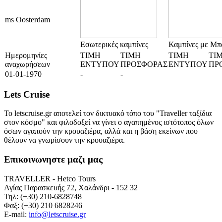
ms Oosterdam
Εσωτερικές καμπίνες
Καμπίνες με Μπ
Ημερομηνίες
ΤΙΜΗ
ΤΙΜΗ
ΤΙΜΗ
ΤΙ
αναχωρήσεων
ΕΝΤΥΠΟΥ
ΠΡΟΣΦΟΡΑΣ
ΕΝΤΥΠΟΥ
ΠΡ
01-01-1970
-
-
Lets Cruise
Το letscruise.gr αποτελεί τον δικτυακό τόπο του "Traveller ταξίδια
στον κόσμο" και φιλοδοξεί να γίνει ο αγαπημένος ιστότοπος όλων
όσων αγαπούν την κρουαζιέρα, αλλά και η βάση εκείνων που
θέλουν να γνωρίσουν την κρουαζιέρα.
Επικοινωνηστε μαζι μας
TRAVELLER - Hetco Tours
Αγίας Παρασκευής 72, Χαλάνδρι - 152 32
Τηλ: (+30) 210-6828748
Φαξ: (+30) 210 6828246
E-mail:
info@letscruise.gr