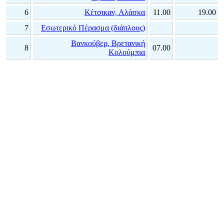
6
Κέτσικαν, Αλάσκα
11.00
19.00
7
Εσωτερικό Πέρασμα (διάπλους)
Βανκούβερ, Βρετανική
8
07.00
Κολούμπια