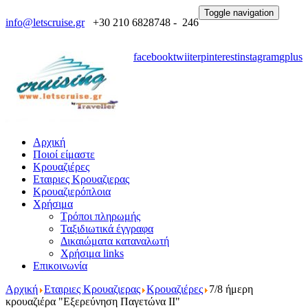
Toggle navigation
info@letscruise.gr
+30 210 6828748 - 246
facebook
twiiter
pinterest
instagram
gplus
Αρχική
Ποιοί είμαστε
Κρουαζιέρες
Εταιριες Κρουαζιερας
Κρουαζιερόπλοια
Χρήσιμα
Τρόποι πληρωμής
Ταξιδιωτικά έγγραφα
Δικαιώματα καταναλωτή
Χρήσιμα links
Επικοινωνία
Αρχική
Εταιριες Κρουαζιερας
Κρουαζιέρες
7/8 ήμερη
κρουαζιέρα "Εξερεύνηση Παγετώνα II"