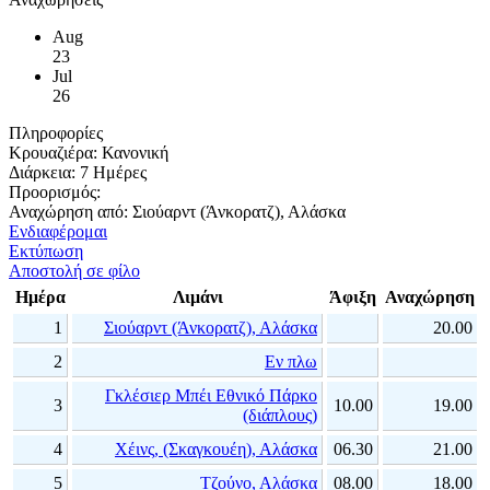
Aug
23
Jul
26
Πληροφορίες
Κρουαζιέρα:
Κανονική
Διάρκεια:
7 Ημέρες
Προορισμός:
Αναχώρηση από:
Σιούαρντ (Άνκορατζ), Αλάσκα
Ενδιαφέρομαι
Εκτύπωση
Αποστολή σε φίλο
Ημέρα
Λιμάνι
Άφιξη
Αναχώρηση
1
Σιούαρντ (Άνκορατζ), Αλάσκα
20.00
2
Εν πλω
Γκλέσιερ Μπέι Εθνικό Πάρκο
3
10.00
19.00
(διάπλους)
4
Χέινς, (Σκαγκουέη), Αλάσκα
06.30
21.00
5
Τζούνο, Αλάσκα
08.00
18.00