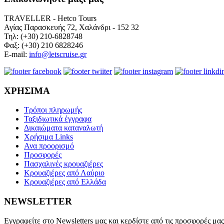
TRAVELLER - Hetco Tours
Αγίας Παρασκευής 72, Χαλάνδρι - 152 32
Τηλ: (+30) 210-6828748
Φαξ: (+30) 210 6828246
E-mail:
info@letscruise.gr
ΧΡΗΣΙΜΑ
Τρόποι πληρωμής
Ταξιδιωτικά έγγραφα
Δικαιώματα καταναλωτή
Χρήσιμα Links
Ανα προορισμό
Προσφορές
Πασχαλινές κρουαζιέρες
Κρουαζιέρες από Λαύριο
Κρουαζιέρες από Ελλάδα
NEWSLETTER
Εγγραφείτε στο Newsletters μας και κερδίστε από τις προσφορές μας