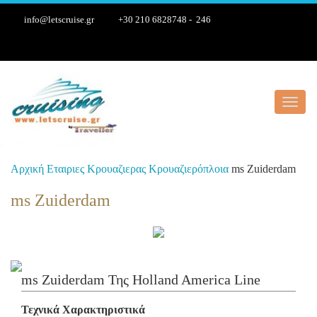
info@letscruise.gr
+30 210 6828748 - 246
Toggl
navig
Αρχική
Εταιριες Κρουαζιερας
Κρουαζιερόπλοια
ms Zuiderdam
ms Zuiderdam
ms Zuiderdam Της Holland America Line
Τεχνικά Χαρακτηριστικά