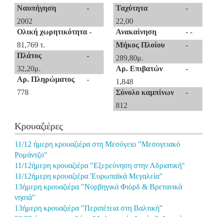
Ναυπήγηση
-
Ταχύτητα
-
2002
22,00
Ολική χωρητικότητα
-
Ανακαίνηση
- -
81,769 τ.
Μήκος Πλοίου
-
Πλάτος
-
289,80μ.
32,20μ.
Αρ. Επιβατών
-
Αρ. Πληρώματος
-
1,848
778
Σύνολο καμπίνων
-
812
Κρουαζιέρες
11/12 ήμερη κρουαζιέρα στη Μεσόγειο "Μεσογειακό
Ρομάντζο"
11/12ήμερη κρουαζιέρα "Εξερεύνηση στην Αδριατική"
11/12ήμερη κρουαζιέρα 'Ευρωπαϊκά Μεγαλεία"
13ήμερη κρουαζιέρα "Νορβηγικά Φιόρδ & Βρετανικά
νησιά"
13ήμερη κρουαζιέρα "Περιπέτεια στη Βαλτική"