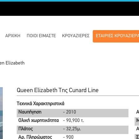
ΑΡΧΙΚΉ
ΠΟΙΟΊ ΕΊΜΑΣΤΕ
ΚΡΟΥΑΖΙΈΡΕΣ
ΕΤΑΙΡΙΕΣ ΚΡΟΥΑΖΙΕΡ
en Elizabeth
Queen Elizabeth Της Cunard Line
Τεχνικά Χαρακτηριστικά
Ναυπήγηση
- 2010
Α
Ολική χωρητικότητα
- 90,900 τ.
Μ
Πλάτος
- 32,25μ.
Α
Αρ. Πληρώματος
- 900
Σ