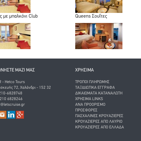
ς με μπαλκόνι Club
Queens Σουΐτες
ΩΝΗΣΤΕ ΜΑΖΙ ΜΑΣ
ΧΡΗΣΙΜΑ
- Hetco Tours
ΤΡΌΠΟΙ ΠΛΗΡΩΜΉΣ
σκευής 72, Χαλάνδρι - 152 32
ΤΑΞΙΔΙΩΤΙΚΆ ΈΓΓΡΑΦΑ
 210-6828748
ΔΙΚΑΙΏΜΑΤΑ ΚΑΤΑΝΑΛΩΤΉ
 210 6828246
ΧΡΉΣΙΜΑ LINKS
o@letscruise.gr
ΑΝΑ ΠΡΟΟΡΙΣΜΌ
ΠΡΟΣΦΟΡΈΣ
ΠΑΣΧΑΛΙΝΈΣ ΚΡΟΥΑΖΙΈΡΕΣ
ΚΡΟΥΑΖΙΈΡΕΣ ΑΠΌ ΛΑΎΡΙΟ
ΚΡΟΥΑΖΙΈΡΕΣ ΑΠΌ ΕΛΛΆΔΑ