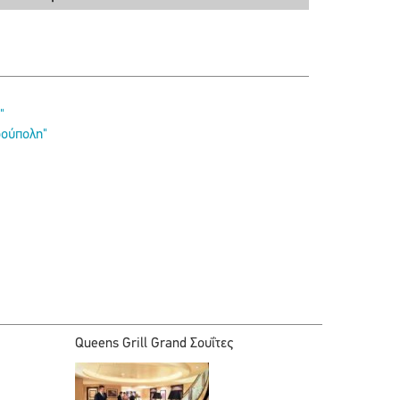
"
ρούπολη"
Queens Grill Grand Σουΐτες