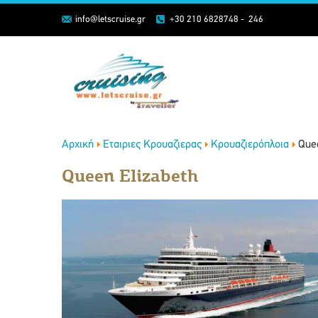
info@letscruise.gr
+30 210 6828748 - 246
Αρχική
Εταιριες Κρουαζιερας
Κρουαζιερόπλοια
Que
Queen Elizabeth