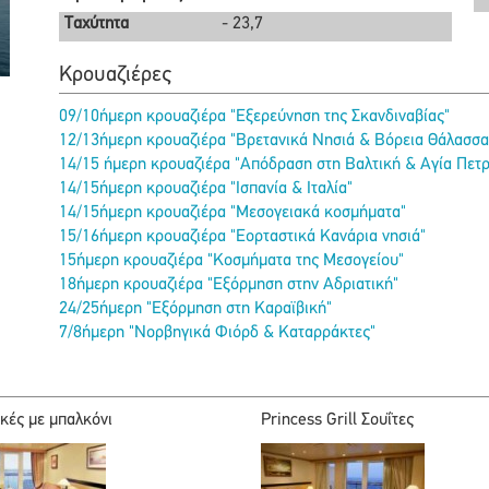
Ταχύτητα
- 23,7
Κρουαζιέρες
09/10ήμερη κρουαζιέρα "Εξερεύνηση της Σκανδιναβίας"
12/13ήμερη κρουαζιέρα "Βρετανικά Νησιά & Βόρεια Θάλασσα
14/15 ήμερη κρουαζιέρα "Απόδραση στη Βαλτική & Αγία Πετ
14/15ήμερη κρουαζιέρα "Ισπανία & Ιταλία"
14/15ήμερη κρουαζιέρα "Μεσογειακά κοσμήματα"
15/16ήμερη κρουαζιέρα "Εορταστικά Κανάρια νησιά"
15ήμερη κρουαζιέρα "Κοσμήματα της Μεσογείου"
18ήμερη κρουαζιέρα "Εξόρμηση στην Αδριατική"
24/25ήμερη "Εξόρμηση στη Καραϊβική"
7/8ήμερη "Νορβηγικά Φιόρδ & Καταρράκτες"
κές με μπαλκόνι
Princess Grill Σουΐτες