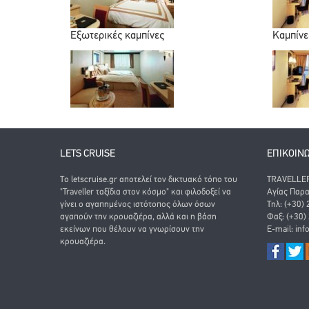
Εξωτερικές καμπίνες
Καμπίνε
LETS CRUISE
ΕΠΙΚΟΙΝ
Το letscruise.gr αποτελεί τον δικτυακό τόπο του
TRAVELLER 
"Traveller ταξίδια στον κόσμο" και φιλοδοξεί να
Αγίας Παρα
γίνει ο αγαπημένος ιστότοπος όλων όσων
Τηλ: (+30)
αγαπούν την κρουαζιέρα, αλλά και η βάση
Φαξ: (+30)
εκείνων που θέλουν να γνωρίσουν την
E-mail:
inf
κρουαζιέρα.