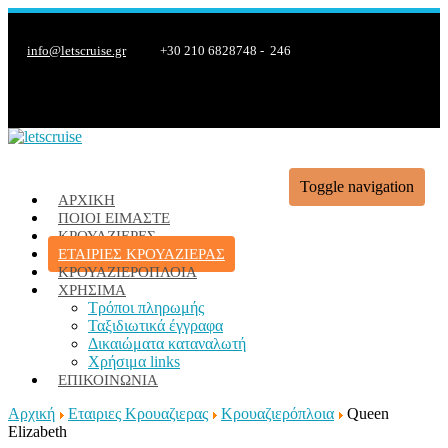
info@letscruise.gr
+30 210 6828748 - 246
Toggle navigation
ΑΡΧΙΚΉ
ΠΟΙΟΊ ΕΊΜΑΣΤΕ
ΚΡΟΥΑΖΙΈΡΕΣ
ΕΤΑΙΡΙΕΣ ΚΡΟΥΑΖΙΕΡΑΣ
ΚΡΟΥΑΖΙΕΡΌΠΛΟΙΑ
ΧΡΉΣΙΜΑ
Τρόποι πληρωμής
Ταξιδιωτικά έγγραφα
Δικαιώματα καταναλωτή
Χρήσιμα links
ΕΠΙΚΟΙΝΩΝΊΑ
Αρχική
Εταιριες Κρουαζιερας
Κρουαζιερόπλοια
Queen
Elizabeth