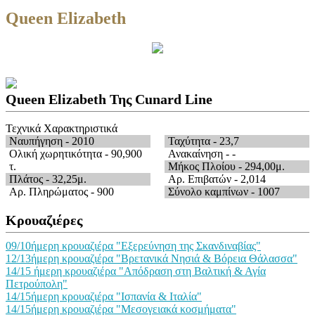
Queen Elizabeth
Queen Elizabeth Της Cunard Line
Τεχνικά Χαρακτηριστικά
Ναυπήγηση
- 2010
Ταχύτητα
- 23,7
Ολική χωρητικότητα
- 90,900
Ανακαίνηση
- -
τ.
Μήκος Πλοίου
- 294,00μ.
Πλάτος
- 32,25μ.
Αρ. Επιβατών
- 2,014
Αρ. Πληρώματος
- 900
Σύνολο καμπίνων
- 1007
Κρουαζιέρες
09/10ήμερη κρουαζιέρα "Εξερεύνηση της Σκανδιναβίας"
12/13ήμερη κρουαζιέρα "Βρετανικά Νησιά & Βόρεια Θάλασσα"
14/15 ήμερη κρουαζιέρα "Απόδραση στη Βαλτική & Αγία
Πετρούπολη"
14/15ήμερη κρουαζιέρα "Ισπανία & Ιταλία"
14/15ήμερη κρουαζιέρα "Μεσογειακά κοσμήματα"