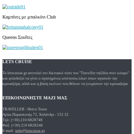
Καμπίνες με μπαλκόνι Club
Queens Σουΐτες
LETS CRUISE
Το letscruise.gr αποτελεί τον δικτυακό τόπο του "Traveller ταξίδια στον κόσμο"
και φιλοδοξεί να γίνει ο αγαπημένος ιστότοπος όλων όσων αγαπούν την
κρουαζιέρα, αλλά και η βάση εκείνων που θέλουν να γνωρίσουν την κρουαζιέρα.
ΕΠΙΚΟΙΝΩΝΗΣΤΕ ΜΑΖΙ ΜΑΣ
TRAVELLER - Hetco Tours
Αγίας Παρασκευής 72, Χαλάνδρι - 152 32
Τηλ: (+30) 210-6828748
Φαξ: (+30) 210 6828246
E-mail:
info@letscruise.gr