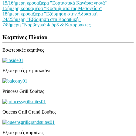
15/16ήμερη κρουαζιέρα "Εορταστικά Κανάρια νησιά"
15ήμερη κρουαζιέρα "Κοσμήματα της Μεσογείου"
18ήμερη κρουαζιέρα "Εξόρμηση στην Αδριατική"
24/25ήμερη "Εξόρμηση στη Καραϊβική"
7/8ήμερη "Νορβηγικά Φιόρδ & Καταρράκτες"
Καμπίνες Πλοίου
Εσωτερικές καμπίνες
Εξωτερικές με μπαλκόνι
Princess Grill Σουΐτες
Queens Grill Grand Σουΐτες
Εξωτερικές καμπίνες