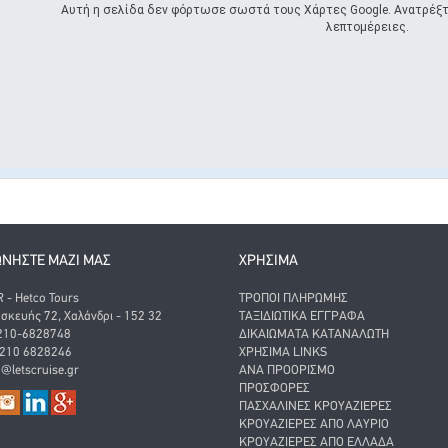
Αυτή η σελίδα δεν φόρτωσε σωστά τους Χάρτες Google. Ανατρέξτε
λεπτομέρειες.
ΩΝΗΣΤΕ ΜΑΖΙ ΜΑΣ
ΧΡΗΣΙΜΑ
- Hetco Tours
ΤΡΌΠΟΙ ΠΛΗΡΩΜΉΣ
σκευής 72, Χαλάνδρι - 152 32
ΤΑΞΙΔΙΩΤΙΚΆ ΈΓΓΡΑΦΑ
 210-6828748
ΔΙΚΑΙΏΜΑΤΑ ΚΑΤΑΝΑΛΩΤΉ
 210 6828246
ΧΡΉΣΙΜΑ LINKS
o@letscruise.gr
ΑΝΑ ΠΡΟΟΡΙΣΜΌ
ΠΡΟΣΦΟΡΈΣ
ΠΑΣΧΑΛΙΝΈΣ ΚΡΟΥΑΖΙΈΡΕΣ
ΚΡΟΥΑΖΙΈΡΕΣ ΑΠΌ ΛΑΎΡΙΟ
ΚΡΟΥΑΖΙΈΡΕΣ ΑΠΌ ΕΛΛΆΔΑ