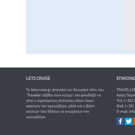
LETS CRUISE
ΕΠΙΚΟΙΝ
Το letscruise.gr αποτελεί τον δικτυακό τόπο του
TRAVELLER 
"Traveller ταξίδια στον κόσμο" και φιλοδοξεί να
Αγίας Παρα
γίνει ο αγαπημένος ιστότοπος όλων όσων
Τηλ: (+30)
αγαπούν την κρουαζιέρα, αλλά και η βάση
Φαξ: (+30)
εκείνων που θέλουν να γνωρίσουν την
E-mail:
inf
κρουαζιέρα.