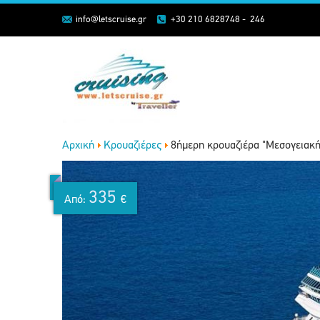
info@letscruise.gr
+30 210 6828748 - 246
Αρχική
Κρουαζιέρες
8ήμερη κρουαζιέρα "Μεσογειακ
335
Από:
€