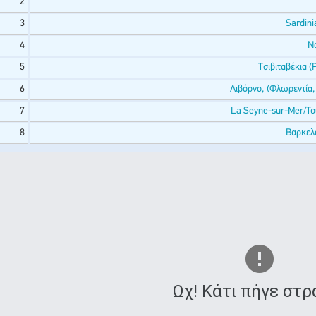
2
3
Sardinia
4
Νά
5
Τσιβιταβέκια (
6
Λιβόρνο, (Φλωρεντία, 
7
La Seyne-sur-Mer/To
8
Βαρκελ
Ωχ! Κάτι πήγε στρ