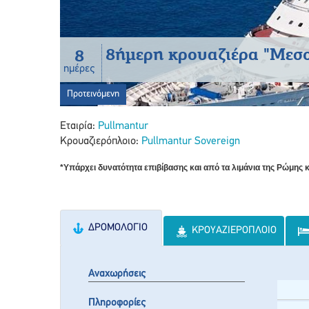
8ήμερη κρουαζιέρα "Μεσ
8
ημέρες
Προτεινόμενη
Εταιρία:
Pullmantur
Κρουαζιερόπλοιο:
Pullmantur Sovereign
*Υπάρχει δυνατότητα επιβίβασης και από τα λιμάνια της Ρώμης κ
ΔΡΟΜΟΛΌΓΙΟ
ΚΡΟΥΑΖΙΕΡΌΠΛΟΙΟ
Αναχωρήσεις
Πληροφορίες