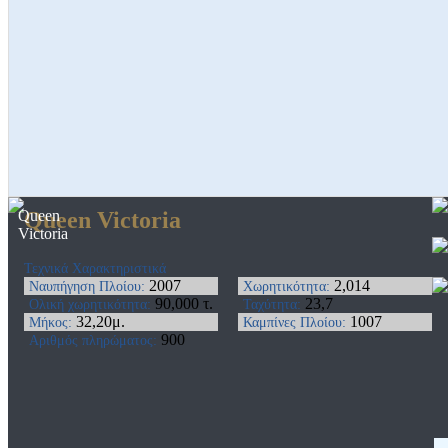
Queen
Queen Victoria
Victoria
Τεχνικά Χαρακτηριστικά
2007
2,014
Ναυπήγηση Πλοίου:
Χωρητικότητα:
90,000 τ.
23,7
Ολική χωρητικότητα:
Ταχύτητα:
32,20μ.
1007
Μήκος:
Καμπίνες Πλοίου:
900
Αριθμός πληρώματος: