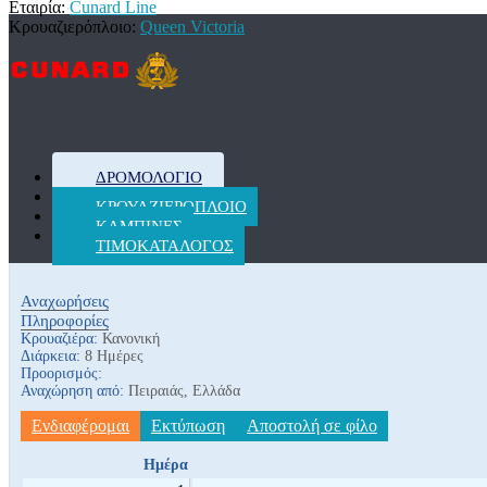
Εταιρία:
Cunard Line
Κρουαζιερόπλοιο:
Queen Victoria
ΔΡΟΜΟΛΌΓΙΟ
ΚΡΟΥΑΖΙΕΡΌΠΛΟΙΟ
ΚΑΜΠΊΝΕΣ
ΤΙΜΟΚΑΤΆΛΟΓΟΣ
Αναχωρήσεις
Πληροφορίες
Κρουαζιέρα:
Κανονική
Διάρκεια:
8 Ημέρες
Προορισμός:
Αναχώρηση από:
Πειραιάς, Ελλάδα
Ενδιαφέρομαι
Εκτύπωση
Αποστολή σε φίλο
Ημέρα