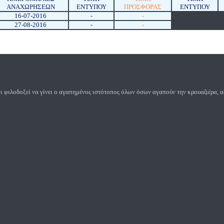
ΑΝΑΧΩΡΉΣΕΩΝ
ΕΝΤΥΠΟΥ
ΠΡΟΣΦΟΡΑΣ
ΕΝΤΥΠΟΥ
16-07-2016
-
-
27-08-2016
-
-
 και φιλοδοξεί να γίνει ο αγαπημένος ιστότοπος όλων όσων αγαπούν την κρουαζιέρα, 