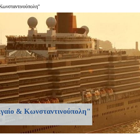
 Κωνσταντινούπολη"
Αιγαίο & Κωνσταντινούπολη"