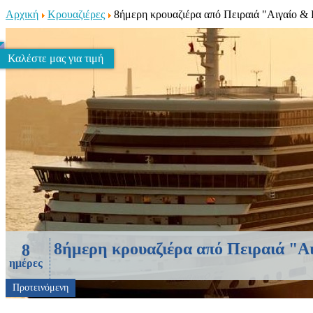
Αρχική
Κρουαζιέρες
8ήμερη κρουαζιέρα από Πειραιά "Αιγαίο &
Καλέστε μας για τιμή
8ήμερη κρουαζιέρα από Πειραιά "
8
ημέρες
Προτεινόμενη