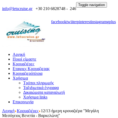
Toggle navigation
info@letscruise.gr
+30 210 6828748 - 246
facebook
twiiter
pinterest
instagram
gplus
Αρχική
Ποιοί είμαστε
Κρουαζιέρες
Εταιριες Κρουαζιερας
Κρουαζιερόπλοια
Χρήσιμα
Τρόποι πληρωμής
Ταξιδιωτικά έγγραφα
Δικαιώματα καταναλωτή
Χρήσιμα links
Επικοινωνία
Αρχική
Κρουαζιέρες
12/13 ήμερη κρουαζιέρα "Μεγάλη
Μεσόγειος Βενετία - Βαρκελώνη"