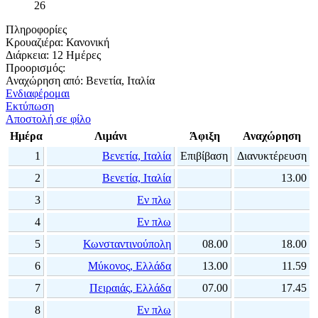
26
Πληροφορίες
Κρουαζιέρα:
Κανονική
Διάρκεια:
12 Ημέρες
Προορισμός:
Αναχώρηση από:
Βενετία, Ιταλία
Ενδιαφέρομαι
Εκτύπωση
Αποστολή σε φίλο
Ημέρα
Λιμάνι
Άφιξη
Αναχώρηση
1
Βενετία, Ιταλία
Επιβίβαση
Διανυκτέρευση
2
Βενετία, Ιταλία
13.00
3
Εν πλω
4
Εν πλω
5
Κωνσταντινούπολη
08.00
18.00
6
Μύκονος, Ελλάδα
13.00
11.59
7
Πειραιάς, Ελλάδα
07.00
17.45
8
Εν πλω