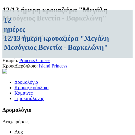
12/13 ήμερη κρουαζιέρα "Μεγάλη
Μεσόγειος Βενετία - Βαρκελώνη"
12
ημέρες
12/13 ήμερη κρουαζιέρα "Μεγάλη
Καλέστε μας για τιμή
Μεσόγειος Βενετία - Βαρκελώνη"
Εταιρία:
Princess Cruises
Κρουαζιερόπλοιο:
Island Princess
Δρομολόγιο
Κρουαζιερόπλοιο
Καμπίνες
Τιμοκατάλογος
Δρομολόγιο
Αναχωρήσεις
Aug