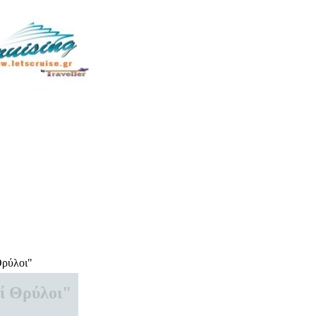
Θρύλοι"
ί Θρύλοι"