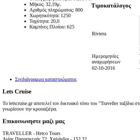
Μήκος:
32,19μ.
Τιμοκατάλογος
Αριθμός πληρώματος:
800
Χωρητικότητα:
1250
Ταχύτητα:
20,0
Καμπίνες Πλοίου:
625
Riviera
Ημερομηνίες
αναχωρήσεων
02-10-2016
Σχεδιάγραμμα καταστρώματος
Lets Cruise
Το letscruise.gr αποτελεί τον δικτυακό τόπο του "Traveller ταξίδι
γνωρίσουν την κρουαζιέρα.
Επικοινωνηστε μαζι μας
TRAVELLER - Hetco Tours
Αγίας Παρασκευής 72, Χαλάνδρι - 152 32