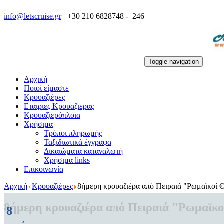
info@letscruise.gr
+30 210 6828748 - 246
Toggle navigation
Αρχική
Ποιοί είμαστε
Κρουαζιέρες
Εταιριες Κρουαζιερας
Κρουαζιερόπλοια
Χρήσιμα
Τρόποι πληρωμής
Ταξιδιωτικά έγγραφα
Δικαιώματα καταναλωτή
Χρήσιμα links
Επικοινωνία
Αρχική
Κρουαζιέρες
8ήμερη κρουαζιέρα από Πειραιά "Ρωμαϊκοί 
8ήμερη κρουαζιέρα από Πειραιά "Ρωμαϊκο
8