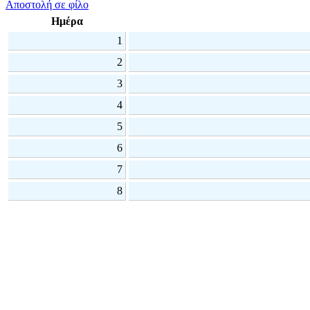
Αποστολή σε φίλο
Ημέρα
1
2
3
4
5
6
7
8