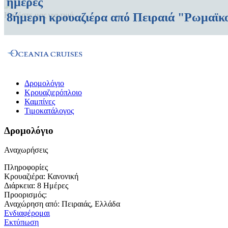
ημέρες
8ήμερη κρουαζιέρα από Πειραιά "Ρωμαϊκ
Καλέστε μας για τιμή
Δρομολόγιο
Κρουαζιερόπλοιο
Καμπίνες
Τιμοκατάλογος
Δρομολόγιο
Αναχωρήσεις
Πληροφορίες
Κρουαζιέρα:
Κανονική
Διάρκεια:
8 Ημέρες
Προορισμός:
Αναχώρηση από:
Πειραιάς, Ελλάδα
Ενδιαφέρομαι
Εκτύπωση