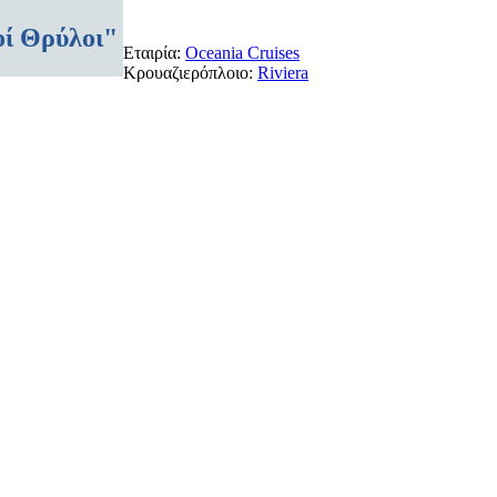
οί Θρύλοι"
Εταιρία:
Oceania Cruises
Κρουαζιερόπλοιο:
Riviera