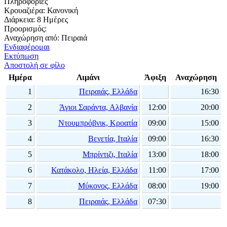
Πληροφορίες
Κρουαζιέρα:
Κανονική
Διάρκεια:
8 Ημέρες
Προορισμός:
Αναχώρηση από:
Πειραιά
Ενδιαφέρομαι
Εκτύπωση
Αποστολή σε φίλο
Ημέρα
Λιμάνι
Άφιξη
Αναχώρηση
1
Πειραιάς, Ελλάδα
16:30
2
Άγιοι Σαράντα, Αλβανία
12:00
20:00
3
Ντουμπρόβνικ, Κροατία
09:00
15:00
4
Βενετία, Ιταλία
09:00
16:30
5
Μπρίντιζι, Ιταλία
13:00
18:00
6
Κατάκολο, Ηλεία, Ελλάδα
11:00
17:00
7
Μύκονος, Ελλάδα
08:00
19:00
8
Πειραιάς, Ελλάδα
07:30