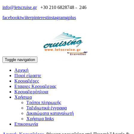
info@letscruise.gr
+30 210 6828748 - 246
facebook
twiiter
pinterest
instagram
gplus
Toggle navigation
Αρχική
Ποιοί είμαστε
Κρουαζιέρες
Εταιριες Κρουαζιερας
Κρουαζιερόπλοια
Χρήσιμα
Τρόποι πληρωμής
Ταξιδιωτικά έγγραφα
Δικαιώματα καταναλωτή
Χρήσιμα links
Επικοινωνία