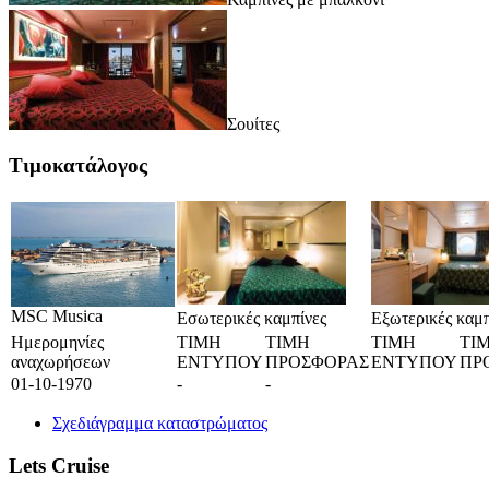
Σουίτες
Τιμοκατάλογος
MSC Musica
Εσωτερικές καμπίνες
Εξωτερικές καμπ
Ημερομηνίες
ΤΙΜΗ
ΤΙΜΗ
ΤΙΜΗ
ΤΙ
αναχωρήσεων
ΕΝΤΥΠΟΥ
ΠΡΟΣΦΟΡΑΣ
ΕΝΤΥΠΟΥ
ΠΡ
01-10-1970
-
-
Σχεδιάγραμμα καταστρώματος
Lets Cruise