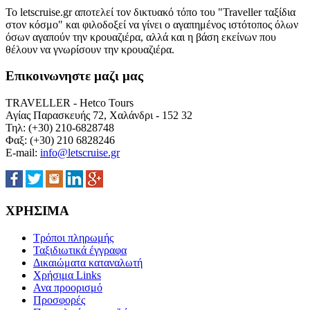
Το letscruise.gr αποτελεί τον δικτυακό τόπο του "Traveller ταξίδια
στον κόσμο" και φιλοδοξεί να γίνει ο αγαπημένος ιστότοπος όλων
όσων αγαπούν την κρουαζιέρα, αλλά και η βάση εκείνων που
θέλουν να γνωρίσουν την κρουαζιέρα.
Επικοινωνηστε μαζι μας
TRAVELLER - Hetco Tours
Αγίας Παρασκευής 72, Χαλάνδρι - 152 32
Τηλ: (+30) 210-6828748
Φαξ: (+30) 210 6828246
E-mail:
info@letscruise.gr
ΧΡΗΣΙΜΑ
Τρόποι πληρωμής
Ταξιδιωτικά έγγραφα
Δικαιώματα καταναλωτή
Χρήσιμα Links
Ανα προορισμό
Προσφορές