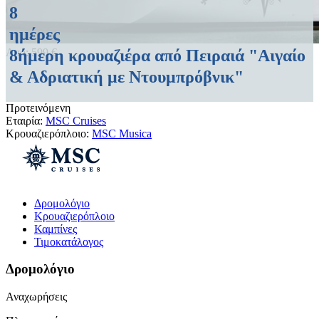
8
ημέρες
8ήμερη κρουαζιέρα από Πειραιά "Αιγαίο
Από:
599
€
& Αδριατική με Ντουμπρόβνικ"
Προτεινόμενη
Εταιρία:
MSC Cruises
Κρουαζιερόπλοιο:
MSC Musica
Δρομολόγιο
Κρουαζιερόπλοιο
Καμπίνες
Τιμοκατάλογος
Δρομολόγιο
Αναχωρήσεις