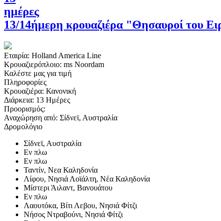
ημέρες
13/14ήμερη κρουαζιέρα "Θησαυροί του Ει
Εταιρία:
Holland America Line
Κρουαζιερόπλοιο:
ms Noordam
Καλέστε μας για τιμή
Πληροφορίες
Κρουαζιέρα:
Κανονική
Διάρκεια:
13 Ημέρες
Προορισμός:
Αναχώρηση από:
Σίδνεϊ, Αυστραλία
Δρομολόγιο
Σίδνεϊ, Αυστραλία
Εν πλω
Εν πλω
Ταντίν, Νεα Καληδονία
Λίφου, Νησιά Λοϊάλτη, Νέα Καληδονία
Μίστερι Άιλαντ, Βανουάτου
Εν πλω
Λαουτόκα, Βίτι Λεβου, Νησιά Φίτζι
Νήσος Ντραβούνι, Νησιά Φίτζι