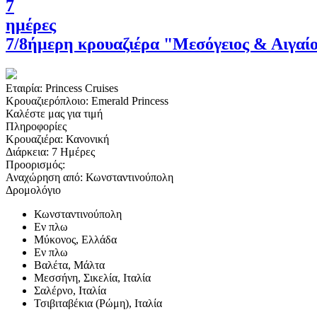
7
ημέρες
7/8ήμερη κρουαζιέρα "Μεσόγειος & Αιγαί
Εταιρία:
Princess Cruises
Κρουαζιερόπλοιο:
Emerald Princess
Καλέστε μας για τιμή
Πληροφορίες
Κρουαζιέρα:
Κανονική
Διάρκεια:
7 Ημέρες
Προορισμός:
Αναχώρηση από:
Κωνσταντινούπολη
Δρομολόγιο
Κωνσταντινούπολη
Εν πλω
Μύκονος, Ελλάδα
Εν πλω
Βαλέτα, Μάλτα
Μεσσήνη, Σικελία, Ιταλία
Σαλέρνο, Ιταλία
Τσιβιταβέκια (Ρώμη), Ιταλία