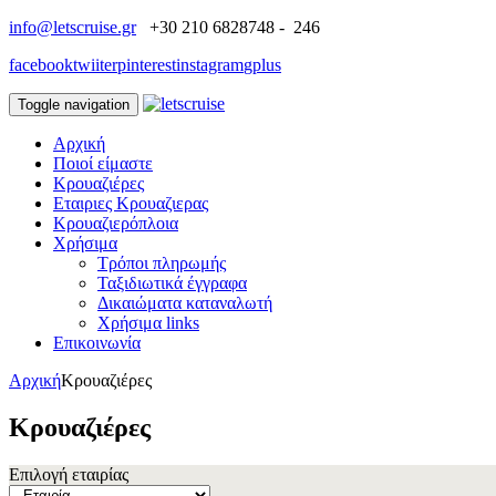
info@letscruise.gr
+30 210 6828748 - 246
facebook
twiiter
pinterest
instagram
gplus
Toggle navigation
Αρχική
Ποιοί είμαστε
Κρουαζιέρες
Εταιριες Κρουαζιερας
Κρουαζιερόπλοια
Χρήσιμα
Τρόποι πληρωμής
Ταξιδιωτικά έγγραφα
Δικαιώματα καταναλωτή
Χρήσιμα links
Επικοινωνία
Αρχική
Κρουαζιέρες
Κρουαζιέρες
Επιλογή εταιρίας