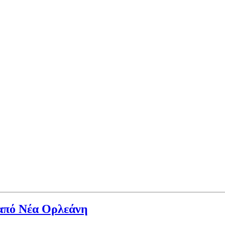
 από Νέα Ορλεάνη