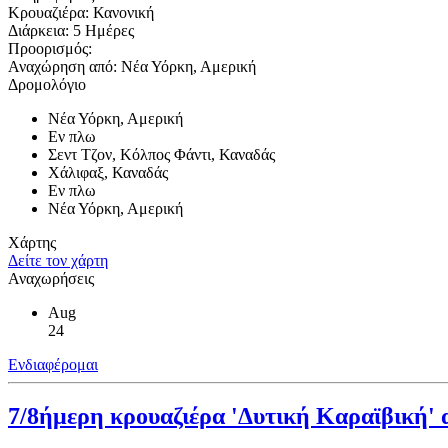
Κρουαζιέρα:
Κανονική
Διάρκεια:
5 Ημέρες
Προορισμός:
Αναχώρηση από:
Νέα Υόρκη, Αμερική
Δρομολόγιο
Νέα Υόρκη, Αμερική
Εν πλω
Σεντ Τζον, Κόλπος Φάντι, Καναδάς
Χάλιφαξ, Καναδάς
Εν πλω
Νέα Υόρκη, Αμερική
Χάρτης
Δείτε τον χάρτη
Αναχωρήσεις
Aug
24
Ενδιαφέρομαι
7/8ήμερη κρουαζιέρα 'Δυτική Καραϊβική'