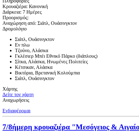
Πληροφορίες
Κρουαζιέρα:
Κανονική
Διάρκεια:
7 Ημέρες
Προορισμός:
Αναχώρηση από:
Σιάτλ, Ουάσινγκτον
Δρομολόγιο
Σιάτλ, Ουάσινγκτον
Εν πλω
Τζούνο, Αλάσκα
Γκλέσιερ Μπέι Εθνικό Πάρκο (διάπλους)
Σίτκα, Αλάσκα, Ηνωμένες Πολιτείες
Κέτσικαν, Αλάσκα
Βικτόρια, Βρετανική Κολούμπια
Σιάτλ, Ουάσινγκτον
Χάρτης
Δείτε τον χάρτη
Αναχωρήσεις
Ενδιαφέρομαι
7/8ήμερη κρουαζιέρα "Μεσόγειος & Αιγαί