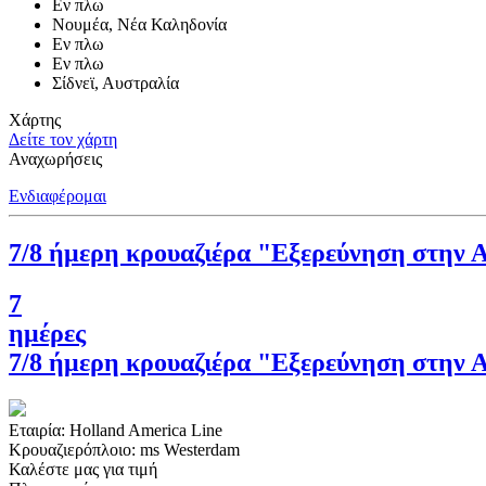
Εν πλω
Νουμέα, Νέα Καληδονία
Εν πλω
Εν πλω
Σίδνεϊ, Αυστραλία
Χάρτης
Δείτε τον χάρτη
Αναχωρήσεις
Ενδιαφέρομαι
7/8 ήμερη κρουαζιέρα "Εξερεύνηση στην 
7
ημέρες
7/8 ήμερη κρουαζιέρα "Εξερεύνηση στην 
Εταιρία:
Holland America Line
Κρουαζιερόπλοιο:
ms Westerdam
Καλέστε μας για τιμή