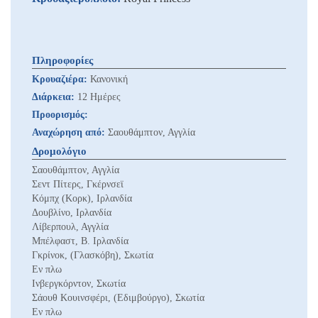
Πληροφορίες
Κρουαζιέρα:
Κανονική
Διάρκεια:
12 Ημέρες
Προορισμός:
Αναχώρηση από:
Σαουθάμπτον, Αγγλία
Δρομολόγιο
Σαουθάμπτον, Αγγλία
Σεντ Πίτερς, Γκέρνσεϊ
Κόμπχ (Κορκ), Ιρλανδία
Δουβλίνο, Ιρλανδία
Λίβερπουλ, Αγγλία
Μπέλφαστ, Β. Ιρλανδία
Γκρίνοκ, (Γλασκόβη), Σκωτία
Εν πλω
Ινβεργκόρντον, Σκωτία
Σάουθ Κουινσφέρι, (Εδιμβούργο), Σκωτία
Εν πλω