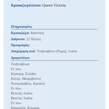
Κρουαζιερόπλοιο:
Queen Victoria
Πληροφορίες
Κρουαζιέρα:
Κανονική
Διάρκεια:
22 Ημέρες
Προορισμός:
Αναχώρηση από:
Τσιβιταβέκια (Ρώμη), Ιταλία
Δρομολόγιο
Τσιβιταβέκια
Εν πλω
Κέρκυρα, Ελλάδα
Κότορ, Μαυροβούνιο
Ντουμπρόβνικ, Κροατία
Εν πλω
Βενετία, Ιταλία
Βενετία, Ιταλία
Εν πλω
Κόρσουλα, Κροατία