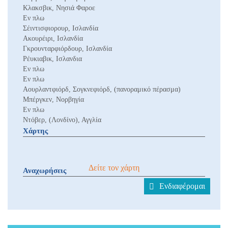
Κλακσβικ, Νησιά Φαροε
Εν πλω
Σέιντισφιορουρ, Ισλανδία
Ακουρέιρι, Ισλανδία
Γκρουνταρφιόρδουρ, Ισλανδία
Ρέυκιαβικ, Ισλανδια
Εν πλω
Εν πλω
Αουρλαντφιόρδ, Σογκνεφιόρδ, (πανοραμικό πέρασμα)
Μπέργκεν, Νορβηγία
Εν πλω
Ντόβερ, (Λονδίνο), Αγγλία
Χάρτης
Δείτε τον χάρτη
Αναχωρήσεις
Ενδιαφέρομαι