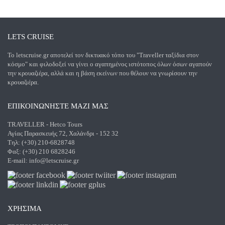
LETS CRUISE
Το letscruise.gr αποτελεί τον δικτυακό τόπο του "Traveller ταξίδια στον
κόσμο" και φιλοδοξεί να γίνει ο αγαπημένος ιστότοπος όλων όσων αγαπούν
την κρουαζιέρα, αλλά και η βάση εκείνων που θέλουν να γνωρίσουν την
κρουαζιέρα.
ΕΠΙΚΟΙΝΩΝΗΣΤΕ ΜΑΖΙ ΜΑΣ
TRAVELLER - Hetco Tours
Αγίας Παρασκευής 72, Χαλάνδρι - 152 32
Τηλ: (+30) 210-6828748
Φαξ: (+30) 210 6828246
E-mail:
info@letscruise.gr
ΧΡΗΣΙΜΑ