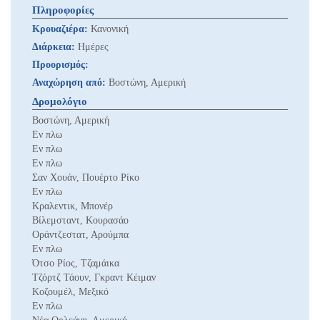
Πληροφορίες
Κρουαζιέρα:
Κανονική
Διάρκεια:
Ημέρες
Προορισμός:
Αναχώρηση από:
Βοστώνη, Αμερική
Δρομολόγιο
Βοστώνη, Αμερική
Εν πλω
Εν πλω
Εν πλω
Σαν Χουάν, Πουέρτο Ρίκο
Εν πλω
Κραλεντικ, Μπονέρ
Βίλεμσταντ, Κουρασάο
Οράντζεστατ, Αρούμπα
Εν πλω
Ότσο Ρίος, Τζαμάικα
Τζόρτζ Τάουν, Γκραντ Κέιμαν
Κοζουμέλ, Μεξικό
Εν πλω