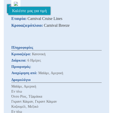
Καλέστε μας για τιμή
Εταιρία:
Carnival Cruise Lines
Κρουαζιερόπλοιο:
Carnival Breeze
Πληροφορίες
Κρουαζιέρα:
Κανονική
Διάρκεια:
6 Ημέρες
Προορισμός:
Αναχώρηση από:
Μαϊάμι, Αμερική
Δρομολόγιο
Μαϊάμι, Αμερική
Εν πλω
Ότσο Ρίος, Τζαμάικα
Γκραντ Κάιμαν, Γκραντ Κάιμαν
Κοζουμέλ, Μεξικό
Εν πλω