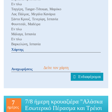
Εν πλω
Ταγγέρη, Tanger-Tétouan, Μαρόκο
Λας Πάλμας, Μεγάλα Κανάρια
Σάντα Κρουζ, Τενερίφη, Ισπανία
Φουντσάλ, Μαδέιρα
Εν πλω
Μάλαγα, Ισπανία
Εν πλω
Βαρκελώνη, Ισπανία
Χάρτης
Δείτε τον χάρτη
Αναχωρήσεις
Ενδιαφέρομαι
7/8 ήμερη κρουαζιέρα "Αλάσκα
7
Εσωτερικό Πέρασμα και Τρέισι
ημέρες