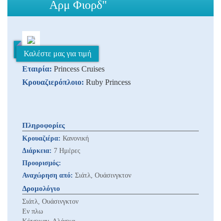
Αρμ Φιορδ"
Καλέστε μας για τιμή
Εταιρία:
Princess Cruises
Κρουαζιερόπλοιο:
Ruby Princess
Πληροφορίες
Κρουαζιέρα:
Κανονική
Διάρκεια:
7 Ημέρες
Προορισμός:
Αναχώρηση από:
Σιάτλ, Ουάσινγκτον
Δρομολόγιο
Σιάτλ, Ουάσινγκτον
Εν πλω