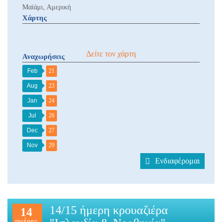
Μαϊάμι, Αμερική
Χάρτης
Δείτε τον χάρτη
Αναχωρήσεις
Feb
21
Aug
23
Jan
24
Jul
26
Dec
27
Nov
29
Ενδιαφέρομαι
14/15 ήμερη κρουαζιέρα
14
ημέρες