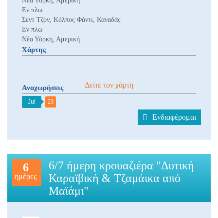
Νέα Υόρκη, Αμερική
Εν πλω
Σεντ Τζον, Κόλπος Φάντι, Καναδάς
Εν πλω
Νέα Υόρκη, Αμερική
Χάρτης
Δείτε τον χάρτη
Αναχωρήσεις
Jul
23
Ενδιαφέρομαι
6/7 ήμερη κρουαζιέρα "Δυτική
6
Καραϊβική & Τζαμάικα από
ημέρες
Μαϊάμι"