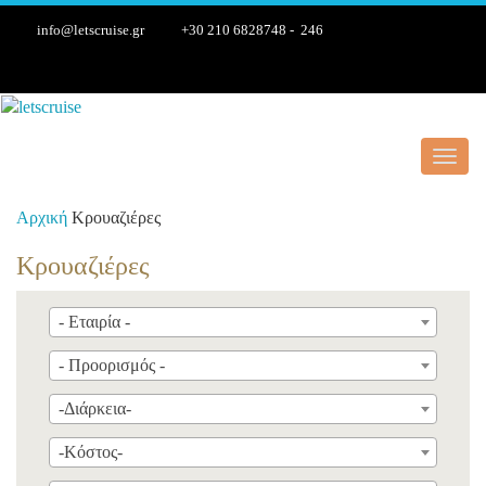
info@letscruise.gr
+30 210 6828748 - 246
Toggl
navig
Αρχική
Κρουαζιέρες
Κρουαζιέρες
- Εταιρία -
- Προορισμός -
-Διάρκεια-
-Κόστος-