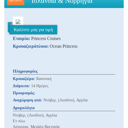
"Ισλανδία & Νορβηγία"
Καλέστε μας για τιμή
Εταιρία:
Princess Cruises
Κρουαζιερόπλοιο:
Ocean Princess
Πληροφορίες
Κρουαζιέρα:
Κανονική
Διάρκεια:
14 Ημέρες
Προορισμός:
Αναχώρηση από:
Ντόβερ, (Λονδίνο), Αγγλία
Δρομολόγιο
Ντόβερ, (Λονδίνο), Αγγλία
Εν πλω
Λέργουικ, Μεγάλη Βρετανία