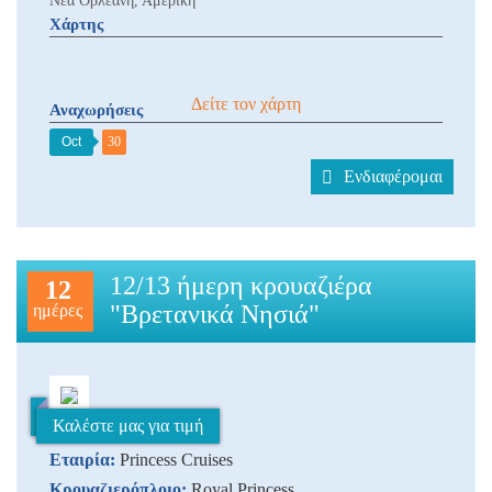
Νέα Ορλεάνη, Αμερική
Χάρτης
Δείτε τον χάρτη
Αναχωρήσεις
Oct
30
Ενδιαφέρομαι
12/13 ήμερη κρουαζιέρα
12
"Βρετανικά Νησιά"
ημέρες
Καλέστε μας για τιμή
Εταιρία:
Princess Cruises
Κρουαζιερόπλοιο:
Royal Princess