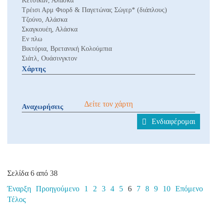
Κέτσικαν, Αλάσκα
Τρέισι Αρμ Φιορδ & Παγετώνας Σώγερ* (διάπλους)
Τζούνο, Αλάσκα
Σκαγκουέη, Αλάσκα
Εν πλω
Βικτόρια, Βρετανική Κολούμπια
Σιάτλ, Ουάσινγκτον
Χάρτης
Δείτε τον χάρτη
Αναχωρήσεις
Ενδιαφέρομαι
Σελίδα 6 από 38
Έναρξη
Προηγούμενο
1
2
3
4
5
6
7
8
9
10
Επόμενο
Τέλος