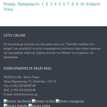
Έναρξη
Προηγούμενο
1
2
3
4
5
6
7
8
9
10
Επόμενο
Τέλος
LETS CRUISE
Το letscruise.gr αποτελεί τον δικτυακό τόπο του "Traveller ταξίδια στον
κόσμο" και φιλοδοξεί να γίνει ο αγαπημένος ιστότοπος όλων όσων αγαπούν
την κρουαζιέρα, αλλά και η βάση εκείνων που θέλουν να γνωρίσουν την
κρουαζιέρα.
ΕΠΙΚΟΙΝΩΝΗΣΤΕ ΜΑΖΙ ΜΑΣ
TRAVELLER - Hetco Tours
Αγίας Παρασκευής 72, Χαλάνδρι - 152 32
Τηλ: (+30) 210-6828748
Φαξ: (+30) 210 6828246
E-mail:
info@letscruise.gr