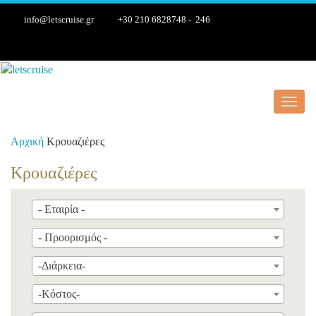
info@letscruise.gr
+30 210 6828748 - 246
Toggl
navig
Αρχική
Κρουαζιέρες
Κρουαζιέρες
- Εταιρία -
- Προορισμός -
-Διάρκεια-
-Κόστος-