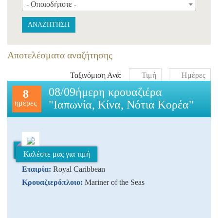
- Οποιοδήποτε -
ΑΝΑΖΗΤΗΣΗ
Αποτελέσματα αναζήτησης
Ταξινόμιση Ανά:
Τιμή
Ημέρες
08/09ήμερη κρουαζιέρα
8
"Ιαπωνία, Κίνα, Νότια Κορέα"
ημέρες
Καλέστε μας για τιμή
Εταιρία:
Royal Caribbean
Κρουαζιερόπλοιο:
Mariner of the Seas