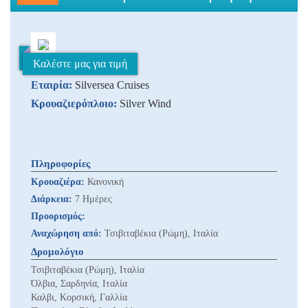
Καλέστε μας για τιμή
Εταιρία:
Silversea Cruises
Κρουαζιερόπλοιο:
Silver Wind
Πληροφορίες
Κρουαζιέρα:
Κανονική
Διάρκεια:
7 Ημέρες
Προορισμός:
Αναχώρηση από:
Τσιβιταβέκια (Ρώμη), Ιταλία
Δρομολόγιο
Τσιβιταβέκια (Ρώμη), Ιταλία
Όλβια, Σαρδηνία, Ιταλία
Καλβι, Κορσική, Γαλλία