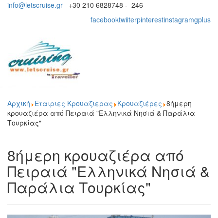
info@letscruise.gr
+30 210 6828748 - 246
facebook
twiiter
pinterest
instagram
gplus
Toggl
naviga
Αρχική
Εταιριες Κρουαζιερας
Κρουαζιέρες
8ήμερη
κρουαζιέρα από Πειραιά "Ελληνικά Νησιά & Παράλια
Τουρκίας"
8ήμερη κρουαζιέρα από
Πειραιά "Ελληνικά Νησιά &
Παράλια Τουρκίας"