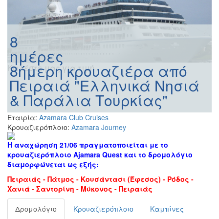
8
ημέρες
8ήμερη κρουαζιέρα από
Καλέστε μας για τιμή
Πειραιά "Ελληνικά Νησιά
& Παράλια Τουρκίας"
Εταιρία:
Azamara Club Cruises
Κρουαζιερόπλοιο:
Azamara Journey
Η αναχώρηση 21/06 πραγματοποιείται με το
κρουαζιερόπλοιο Ajamara Quest και το δρομολόγιο
διαμορφώνεται ως εξής:
Πειραιάς - Πάτμος - Κουσάντασι (Έφεσος) - Ρόδος -
Χανιά - Σαντορίνη - Μύκονος - Πειραιάς
Δρομολόγιο
Κρουαζιερόπλοιο
Καμπίνες