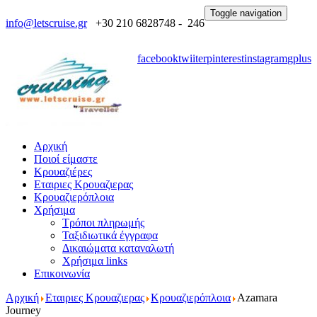
Toggle navigation
info@letscruise.gr
+30 210 6828748 - 246
facebook
twiiter
pinterest
instagram
gplus
Αρχική
Ποιοί είμαστε
Κρουαζιέρες
Εταιριες Κρουαζιερας
Κρουαζιερόπλοια
Χρήσιμα
Τρόποι πληρωμής
Ταξιδιωτικά έγγραφα
Δικαιώματα καταναλωτή
Χρήσιμα links
Επικοινωνία
Αρχική
Εταιριες Κρουαζιερας
Κρουαζιερόπλοια
Azamara
Journey