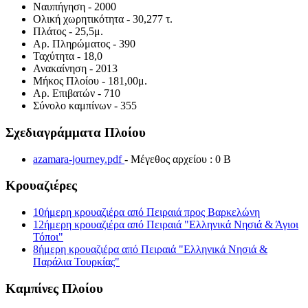
Ναυπήγηση
- 2000
Ολική χωρητικότητα
- 30,277 τ.
Πλάτος
- 25,5μ.
Αρ. Πληρώματος
- 390
Ταχύτητα
- 18,0
Ανακαίνηση
- 2013
Μήκος Πλοίου
- 181,00μ.
Αρ. Επιβατών
- 710
Σύνολο καμπίνων
- 355
Σχεδιαγράμματα Πλοίου
azamara-journey.pdf
- Μέγεθος αρχείου : 0 B
Κρουαζιέρες
10ήμερη κρουαζιέρα από Πειραιά προς Βαρκελώνη
12ήμερη κρουαζιέρα από Πειραιά "Ελληνικά Νησιά & Άγιοι
Τόποι"
8ήμερη κρουαζιέρα από Πειραιά "Ελληνικά Νησιά &
Παράλια Τουρκίας"
Καμπίνες Πλοίου