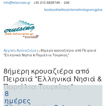
info@letscruise.gr
+30 210 6828748 - 246
facebook
twiiter
pinterest
instagram
gplus
Toggl
naviga
Αρχική
Κρουαζιέρες
8ήμερη κρουαζιέρα από Πειραιά
"Ελληνικά Νησιά & Παράλια Τουρκίας"
8ήμερη κρουαζιέρα από
Πειραιά "Ελληνικά Νησιά &
Παράλια Τουρκίας"
8
ημέρες
Καλέστε μας για τιμή