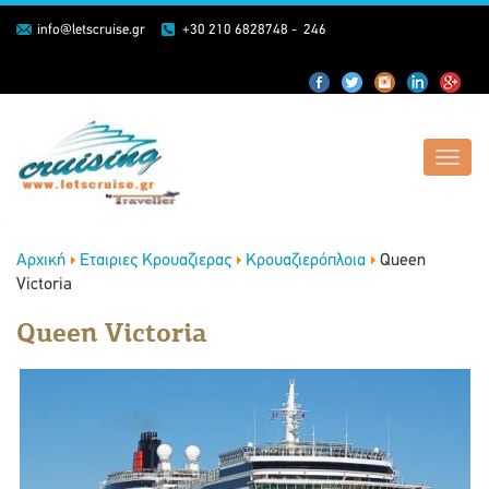
info@letscruise.gr
+30 210 6828748 - 246
Toggl
navig
Αρχική
Εταιριες Κρουαζιερας
Κρουαζιερόπλοια
Queen
Victoria
Queen Victoria