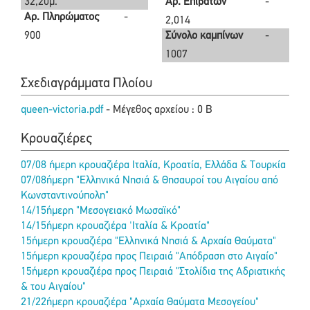
32,20μ.
Αρ. Επιβατών
-
Αρ. Πληρώματος
-
2,014
900
Σύνολο καμπίνων
-
1007
Σχεδιαγράμματα Πλοίου
queen-victoria.pdf
- Μέγεθος αρχείου : 0 B
Κρουαζιέρες
07/08 ήμερη κρουαζιέρα Ιταλία, Κροατία, Ελλάδα & Τουρκία
07/08ήμερη "Ελληνικά Νησιά & Θησαυροί του Αιγαίου από
Κωνσταντινούπολη"
14/15ήμερη "Μεσογειακό Μωσαϊκό"
14/15ήμερη κρουαζιέρα 'Ιταλία & Κροατία"
15ήμερη κρουαζιέρα "Ελληνικά Νησιά & Αρχαία Θαύματα"
15ήμερη κρουαζιέρα προς Πειραιά "Απόδραση στο Αιγαίο"
15ήμερη κρουαζιέρα προς Πειραιά "Στολίδια της Αδριατικής
& του Αιγαίου"
21/22ήμερη κρουαζιέρα "Αρχαία Θαύματα Μεσογείου"